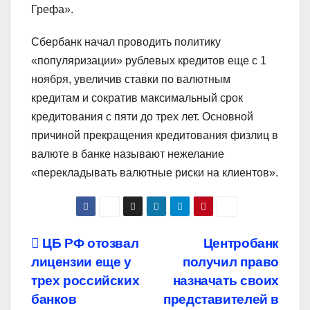
Грефа».
Сбербанк начал проводить политику
«популяризации» рублевых кредитов еще с 1
ноября, увеличив ставки по валютным
кредитам и сократив максимальный срок
кредитования с пяти до трех лет. Основной
причиной прекращения кредитования физлиц в
валюте в банке называют нежелание
«перекладывать валютные риски на клиентов».
Навигация
ЦБ РФ отозвал
Центробанк
лицензии еще у
получил право
по
трех российских
назначать своих
записям
банков
представителей в