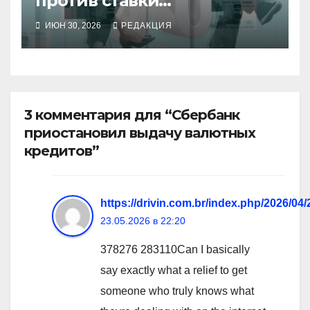
против ставки
Набиуллиной
ИЮН 30, 2026
РЕДАКЦИЯ
3 комментария для “Сбербанк
приостановил выдачу валютных
кредитов”
https://drivin.com.br/index.php/2026/04/
23.05.2026 в 22:20
378276 283110Can I basically
say exactly what a relief to get
someone who truly knows what