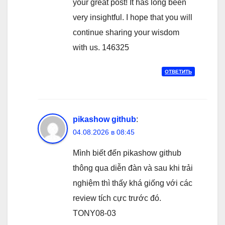
your great post! It has long been
very insightful. I hope that you will
continue sharing your wisdom
with us. 146325
ОТВЕТИТЬ
pikashow github
:
04.08.2026 в 08:45
Mình biết đến pikashow github
thông qua diễn đàn và sau khi trải
nghiệm thì thấy khá giống với các
review tích cực trước đó.
TONY08-03