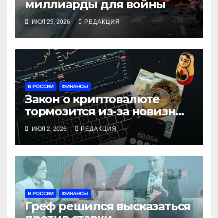
миллиарды для войны
ИЮЛ 25, 2026
РЕДАКЦИЯ
В РОССИИ
ФИНАНСЫ
Закон о криптовалюте
тормозится из-за новизны
и сложности
ИЮЛ 2, 2026
РЕДАКЦИЯ
В РОССИИ
ФИНАНСЫ
Греф решился высказаться