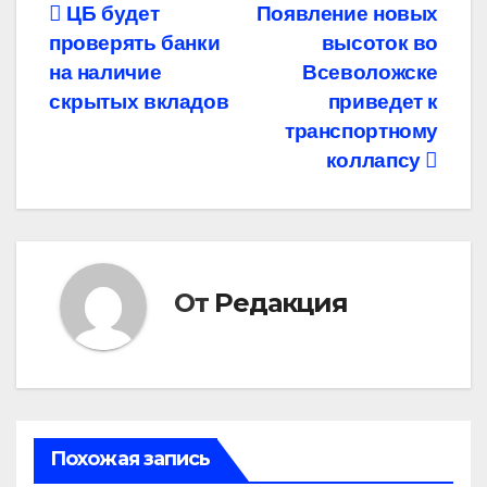
Навигация
ЦБ будет
Появление новых
проверять банки
высоток во
по
на наличие
Всеволожске
записям
скрытых вкладов
приведет к
транспортному
коллапсу
От
Редакция
Похожая запись