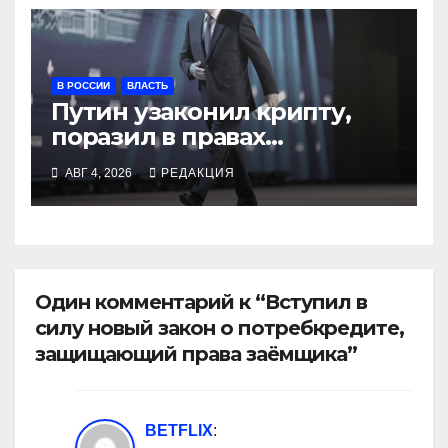
В РОССИИ
ВЛАСТЬ
Путин узаконил крипту,
поразил в правах
релокантов, расширил
АВГ 4, 2026
РЕДАКЦИЯ
возможности депортаций
и сделал героем
Ковальчука-старшего
Один комментарий к “Вступил в
силу новый закон о потребкредите,
защищающий права заёмщика”
BETFLIX
: