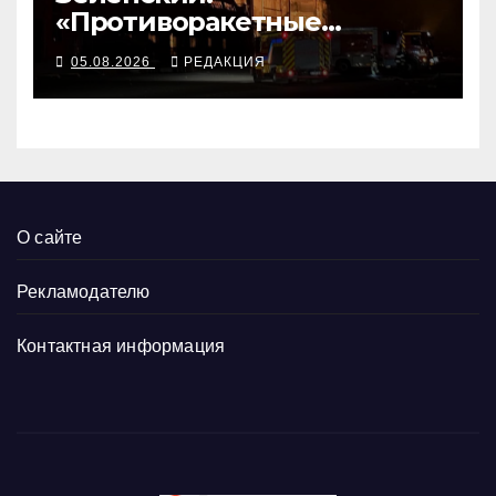
«Противоракетные
средства могли бы спасти
05.08.2026
РЕДАКЦИЯ
погибших сегодня»
О сайте
Рекламодателю
Контактная информация