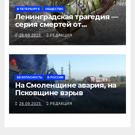
В ПЕТЕРБУРГЕ
ОБЩЕСТВО
Ленинградская трагедия —
серия смертей от
алкосуррогата
26.09.2025
РЕДАКЦИЯ
БЕЗОПАСНОСТЬ
В РОССИИ
На Смоленщине авария, на
Псковщине взрыв
26.09.2025
РЕДАКЦИЯ