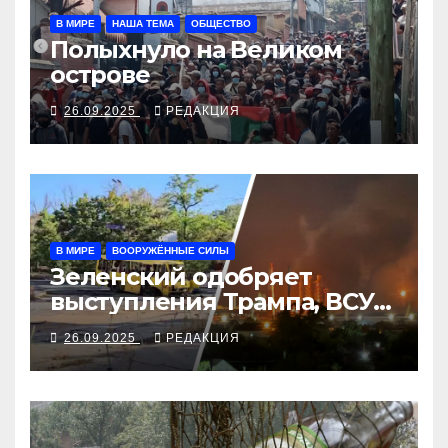
В МИРЕ
НАША ТЕМА
ОБЩЕСТВО
Полыхнуло на Великом
острове
26.09.2025
РЕДАКЦИЯ
В МИРЕ
ВООРУЖЁННЫЕ СИЛЫ
Зеленский одобряет
выступления Трампа, ВСУ
закрыли Добропольский
26.09.2025
РЕДАКЦИЯ
рубеж