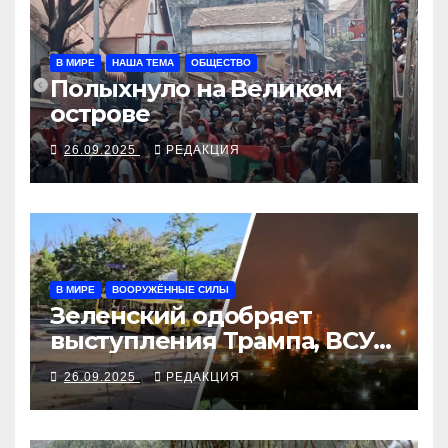
В МИРЕ
НАША ТЕМА
ОБЩЕСТВО
Полыхнуло на Великом
острове
26.09.2025
РЕДАКЦИЯ
В МИРЕ
ВООРУЖЁННЫЕ СИЛЫ
Зеленский одобряет
выступления Трампа, ВСУ
закрыли Добропольский
26.09.2025
РЕДАКЦИЯ
рубеж