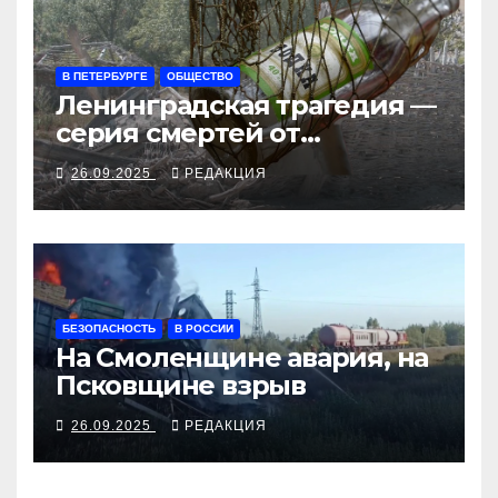
В ПЕТЕРБУРГЕ
ОБЩЕСТВО
Ленинградская трагедия —
серия смертей от
алкосуррогата
26.09.2025
РЕДАКЦИЯ
БЕЗОПАСНОСТЬ
В РОССИИ
На Смоленщине авария, на
Псковщине взрыв
26.09.2025
РЕДАКЦИЯ