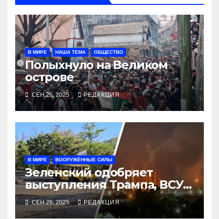
В МИРЕ
НАША ТЕМА
ОБЩЕСТВО
Полыхнуло на Великом
острове
СЕН 26, 2025
РЕДАКЦИЯ
В МИРЕ
ВООРУЖЁННЫЕ СИЛЫ
Зеленский одобряет
выступления Трампа, ВСУ
закрыли Добропольский
СЕН 26, 2025
РЕДАКЦИЯ
рубеж