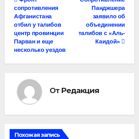
Навигация
сопротивления
Панджшера
по
Афганистана
заявило об
записям
отбил у талибов
объединении
центр провинции
талибов с «Аль-
Парван и еще
Каидой»
несколько уездов
От
Редакция
Похожая запись