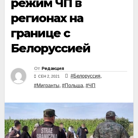
режим ЧП в
регионах на
границе с
Белоруссией
От
Редакция
#Белоруссия
,
СЕН 2, 2021
#Мигранты
,
#Польша
,
#ЧП