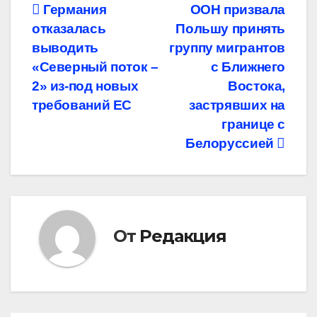
Навигация
Германия
ООН призвала
отказалась
Польшу принять
по
выводить
группу мигрантов
записям
«Северный поток –
с Ближнего
2» из-под новых
Востока,
требований ЕС
застрявших на
границе с
Белоруссией
От
Редакция