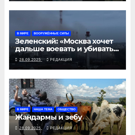
В МИРЕ
ВООРУЖЁННЫЕ СИЛЫ
Зеленский: «Москва хочет
дальше воевать и убивать.
Время для твёрдой
28.09.2025
РЕДАКЦИЯ
реакции»
В МИРЕ
НАША ТЕМА
ОБЩЕСТВО
Жандармы и зебу
28.09.2025
РЕДАКЦИЯ