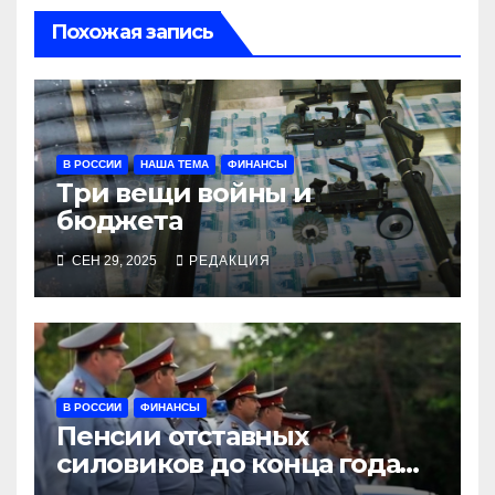
Похожая запись
В РОССИИ
НАША ТЕМА
ФИНАНСЫ
Три вещи войны и
бюджета
СЕН 29, 2025
РЕДАКЦИЯ
В РОССИИ
ФИНАНСЫ
Пенсии отставных
силовиков до конца года
повысятся вместе с