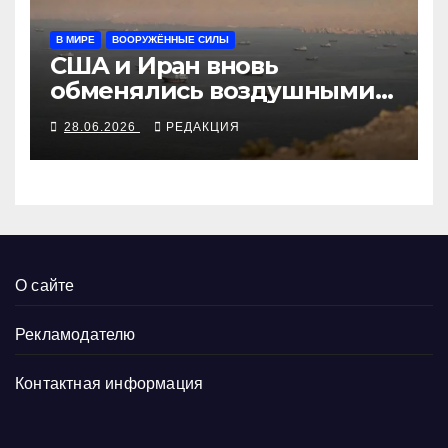
В МИРЕ
ВООРУЖЁННЫЕ СИЛЫ
США и Иран вновь
обменялись воздушными
ударами
28.06.2026
РЕДАКЦИЯ
О сайте
Рекламодателю
Контактная информация