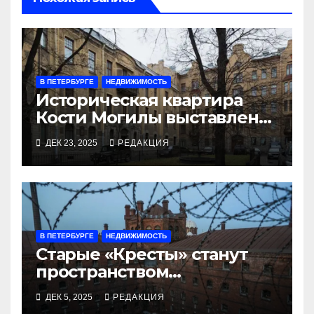
В ПЕТЕРБУРГЕ
НЕДВИЖИМОСТЬ
Историческая квартира
Кости Могилы выставлена
по бросовой цене
ДЕК 23, 2025
РЕДАКЦИЯ
В ПЕТЕРБУРГЕ
НЕДВИЖИМОСТЬ
Старые «Кресты» станут
пространством
экспозиции, отелей и
ДЕК 5, 2025
РЕДАКЦИЯ
променада