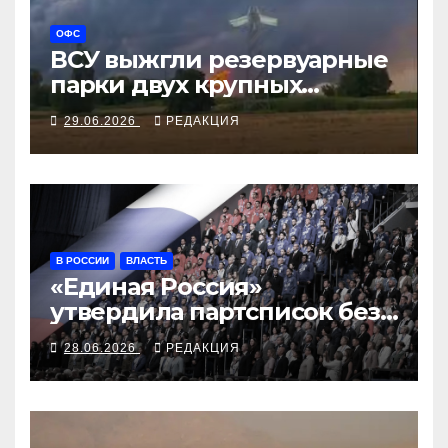
ОФС
ВСУ выжгли резервуарные
парки двух крупных
российских НПЗ
29.06.2026
РЕДАКЦИЯ
В РОССИИ
ВЛАСТЬ
«Единая Россия»
утвердила партсписок без
председателя партии
28.06.2026
РЕДАКЦИЯ