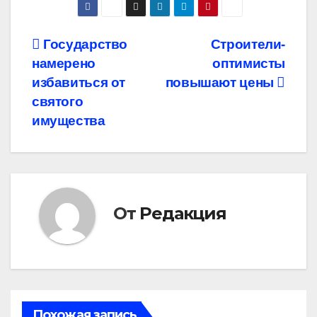
Навигация
Государство
Строители-
намерено
оптимисты
по
избавиться от
повышают цены
записям
святого
имущества
От
Редакция
Похожая запись