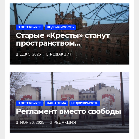
В ПЕТЕРБУРГЕ
НЕДВИЖИМОСТЬ
Старые «Кресты» станут
пространством
экспозиции, отелей и
ДЕК 5, 2025
РЕДАКЦИЯ
променада
В ПЕТЕРБУРГЕ
НАША ТЕМА
НЕДВИЖИМОСТЬ
Регламент вместо свободы
НОЯ 26, 2025
РЕДАКЦИЯ