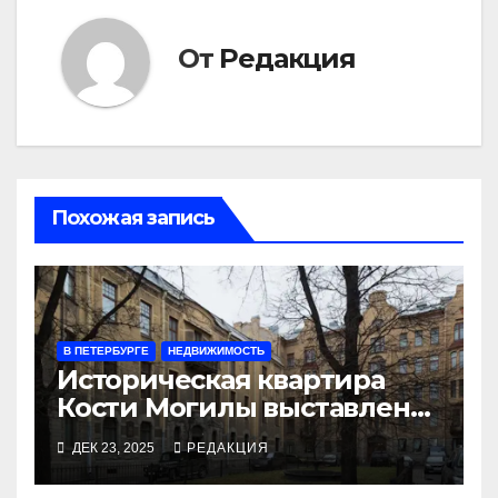
От
Редакция
Похожая запись
В ПЕТЕРБУРГЕ
НЕДВИЖИМОСТЬ
Историческая квартира
Кости Могилы выставлена
по бросовой цене
ДЕК 23, 2025
РЕДАКЦИЯ