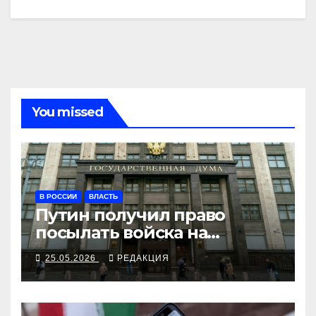
You missed
В РОССИИ
ВЛАСТЬ
Путин получил право
посылать войска на
отбивание из иностранных
25.05.2026
РЕДАКЦИЯ
судов