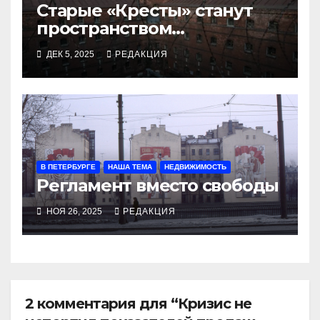
Старые «Кресты» станут
пространством
экспозиции, отелей и
ДЕК 5, 2025
РЕДАКЦИЯ
променада
В ПЕТЕРБУРГЕ
НАША ТЕМА
НЕДВИЖИМОСТЬ
Регламент вместо свободы
НОЯ 26, 2025
РЕДАКЦИЯ
2 комментария для “Кризис не