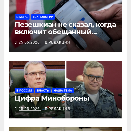
В МИРЕ
ТЕХНОЛОГИИ
Пезешкиан не сказал, когда
включит обещанный
интернет
25.05.2026
РЕДАКЦИЯ
В РОССИИ
ВЛАСТЬ
НАША ТЕМА
Цифра Минобороны
25.05.2026
РЕДАКЦИЯ