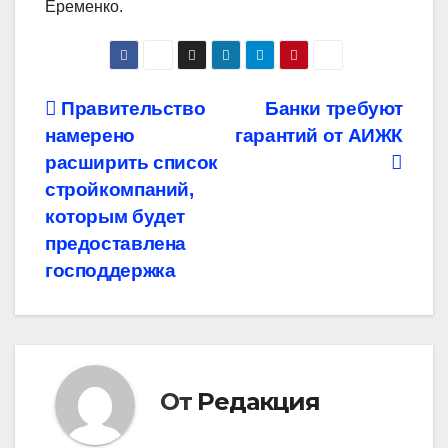
Еременко.
Навигация
Правительство
Банки требуют
намерено
гарантий от АИЖК
по
расширить список
записям
стройкомпаний,
которым будет
предоставлена
господдержка
От
Редакция