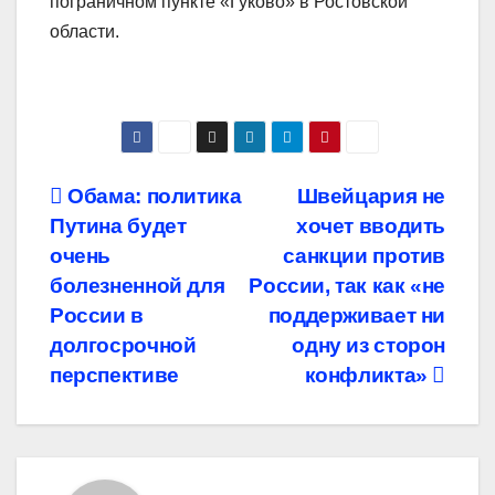
пограничном пункте «Гуково» в Ростовской
области.
Навигация
Обама: политика
Швейцария не
Путина будет
хочет вводить
по
очень
санкции против
записям
болезненной для
России, так как «не
России в
поддерживает ни
долгосрочной
одну из сторон
перспективе
конфликта»