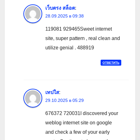
เว็บตรง สล็อต
:
28.09.2025 в 09:38
119081 929465Sweet internet
site, super pattern , real clean and
utilize genial . 488919
ОТВЕТИТЬ
เทปใส
:
29.10.2025 в 05:29
676372 720031I discovered your
weblog internet site on google
and check a few of your early