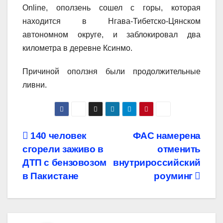
Online, оползень сошел с горы, которая
находится в Нгава-Тибетско-Цянском
автономном округе, и заблокировал два
километра в деревне Ксинмо​.
Причиной оползня были продолжительные
ливни.
Навигация
140 человек
ФАС намерена
сгорели заживо в
отменить
по
ДТП с бензовозом
внутрироссийский
записям
в Пакистане
роуминг