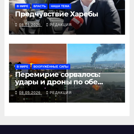
В МИРЕ
ВЛАСТЬ
НАША ТЕМА
Предчувствие Харебы
08.05.2026
РЕДАКЦИЯ
В МИРЕ
ВООРУЖЁННЫЕ СИЛЫ
Перемирие сорвалось:
удары и дроны по обе
стороны
08.05.2026
РЕДАКЦИЯ