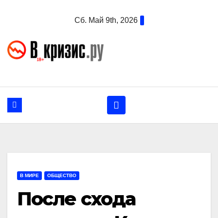
Перейти
Сб. Май 9th, 2026
к
содержанию
В МИРЕ
ОБЩЕСТВО
После схода