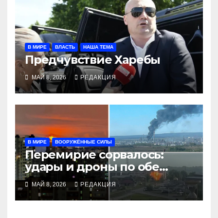
В МИРЕ
ВЛАСТЬ
НАША ТЕМА
Предчувствие Харебы
МАЙ 8, 2026
РЕДАКЦИЯ
В МИРЕ
ВООРУЖЁННЫЕ СИЛЫ
Перемирие сорвалось:
удары и дроны по обе
стороны
МАЙ 8, 2026
РЕДАКЦИЯ