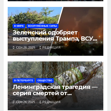
В МИРЕ
ВООРУЖЁННЫЕ СИЛЫ
Зеленский одобряет
выступления Трампа, ВСУ
закрыли Добропольский
СЕН 26, 2025
РЕДАКЦИЯ
рубеж
В ПЕТЕРБУРГЕ
ОБЩЕСТВО
Ленинградская трагедия —
серия смертей от
алкосуррогата
СЕН 26, 2025
РЕДАКЦИЯ