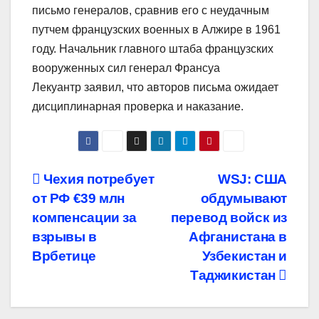
письмо генералов, сравнив его с неудачным
путчем французских военных в Алжире в 1961
году. Начальник главного штаба французских
вооруженных сил генерал Франсуа
Лекуантр заявил, что авторов письма ожидает
дисциплинарная проверка и наказание.
Навигация
Чехия потребует
WSJ: США
от РФ €39 млн
обдумывают
по
компенсации за
перевод войск из
записям
взрывы в
Афганистана в
Врбетице
Узбекистан и
Таджикистан