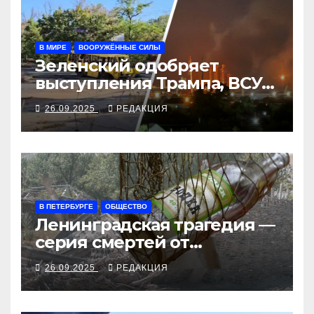
В МИРЕ
ВООРУЖЁННЫЕ СИЛЫ
Зеленский одобряет
выступления Трампа, ВСУ
закрыли Добропольский
26.09.2025
РЕДАКЦИЯ
рубеж
В ПЕТЕРБУРГЕ
ОБЩЕСТВО
Ленинградская трагедия —
серия смертей от
алкосуррогата
26.09.2025
РЕДАКЦИЯ