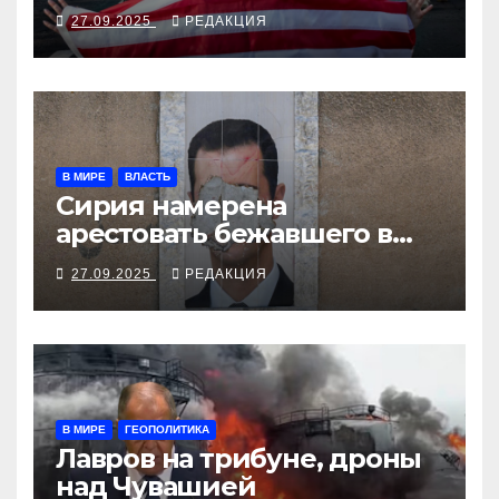
27.09.2025
РЕДАКЦИЯ
В МИРЕ
ВЛАСТЬ
Сирия намерена
арестовать бежавшего в
Москву экс-диктатора
27.09.2025
РЕДАКЦИЯ
В МИРЕ
ГЕОПОЛИТИКА
Лавров на трибуне, дроны
над Чувашией