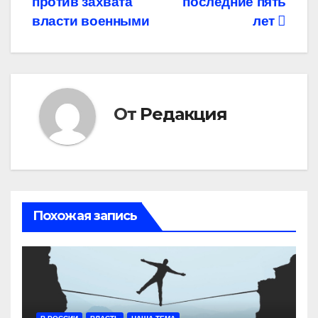
против захвата
последние пять
власти военными
лет
От
Редакция
Похожая запись