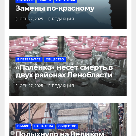
В РОССИИ
ВЛАСТЬ
НАША ТЕМА
Замены по-красному
СЕН 27, 2025
РЕДАКЦИЯ
В ПЕТЕРБУРГЕ
ОБЩЕСТВО
«Палёнка» несёт смерть в
двух районах Ленобласти
СЕН 27, 2025
РЕДАКЦИЯ
В МИРЕ
НАША ТЕМА
ОБЩЕСТВО
Полыхнуло на Великом