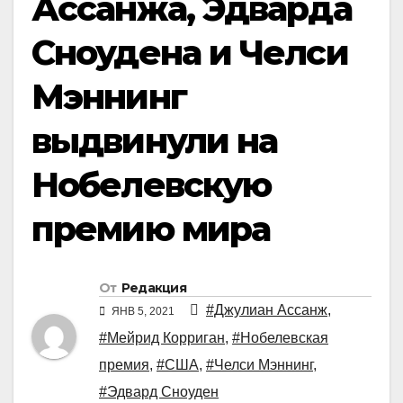
Ассанжа, Эдварда
Сноудена и Челси
Мэннинг
выдвинули на
Нобелевскую
премию мира
От
Редакция
#Джулиан Ассанж
,
ЯНВ 5, 2021
#Мейрид Корриган
,
#Нобелевская
премия
,
#США
,
#Челси Мэннинг
,
#Эдвард Сноуден