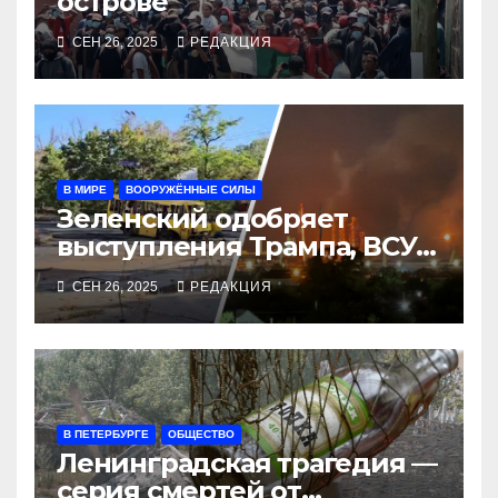
острове
СЕН 26, 2025
РЕДАКЦИЯ
В МИРЕ
ВООРУЖЁННЫЕ СИЛЫ
Зеленский одобряет
выступления Трампа, ВСУ
закрыли Добропольский
СЕН 26, 2025
РЕДАКЦИЯ
рубеж
В ПЕТЕРБУРГЕ
ОБЩЕСТВО
Ленинградская трагедия —
серия смертей от