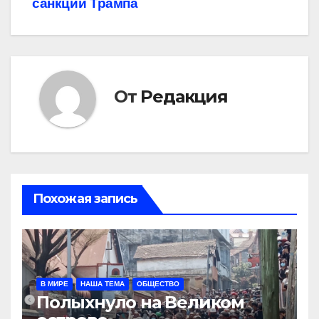
санкции Трампа
От
Редакция
Похожая запись
В МИРЕ
НАША ТЕМА
ОБЩЕСТВО
Полыхнуло на Великом