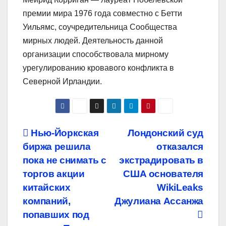
премии мира 1976 года совместно с Бетти
Уильямс, соучредительница Сообщества
мирных людей. Деятельность данной
организации способствовала мирному
урегулированию кровавого конфликта в
Северной Ирландии.
Навигация
Нью-Йоркская
Лондонский суд
биржа решила
отказался
по
пока не снимать с
экстрадировать в
записям
торгов акции
США основателя
китайских
WikiLeaks
компаний,
Джулиана Ассанжа
попавших под