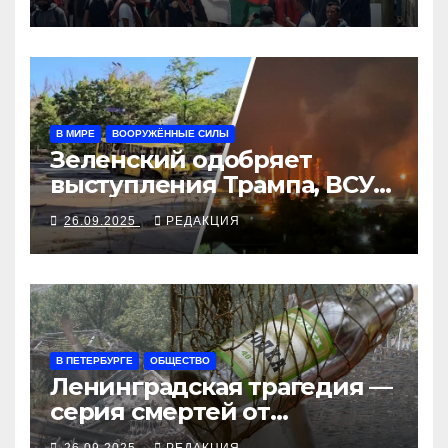
В МИРЕ
ВООРУЖЁННЫЕ СИЛЫ
Зеленский одобряет
выступления Трампа, ВСУ
закрыли Добропольский
26.09.2025
РЕДАКЦИЯ
рубеж
В ПЕТЕРБУРГЕ
ОБЩЕСТВО
Ленинградская трагедия —
серия смертей от
алкосуррогата