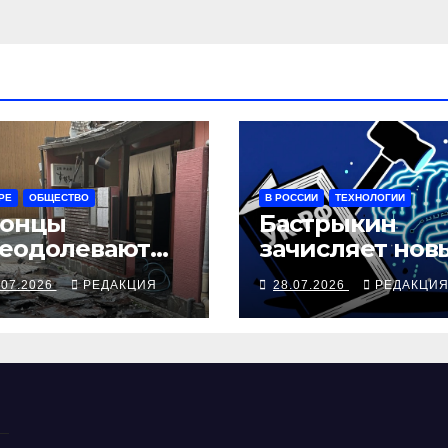
РЕ
ОБЩЕСТВО
В РОССИИ
ТЕХНОЛОГИИ
онцы
Бастрыкин
еодолевают
зачисляет нов
злом Кюсю
технологии в
.07.2026
РЕДАКЦИЯ
28.07.2026
РЕДАКЦИ
уголовно
отягчающие
обстоятельств