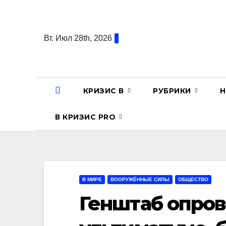
Перейти
к
содержанию
Вт. Июл 28th, 2026
КРИЗИС В
РУБРИКИ
Н
В КРИЗИС PRO
В МИРЕ
ВООРУЖЁННЫЕ СИЛЫ
ОБЩЕСТВО
Генштаб опров