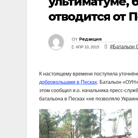
ультиматуме, 
отводится от 
От
Редакция
#Батальон 
АПР 10, 2015
К настоящему времени поступила уточнё
добровольцами в Песках
. Батальон «ОУН»
этом сообщил и.о. начальника пресс-служ
батальона в Песках «не позволяло Украин