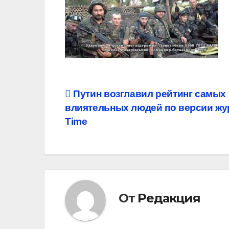
Навигация
Путин возглавил рейтинг самых
влиятельных людей по версии жу
по
Time
записям
От
Редакция