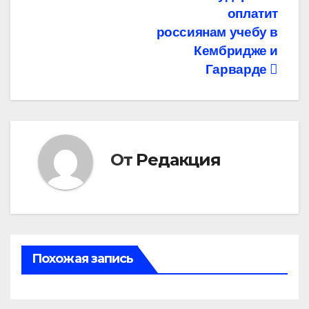
оплатит
по
россиянам учебу в
записям
Кембридже и
Гарварде
От
Редакция
Похожая запись