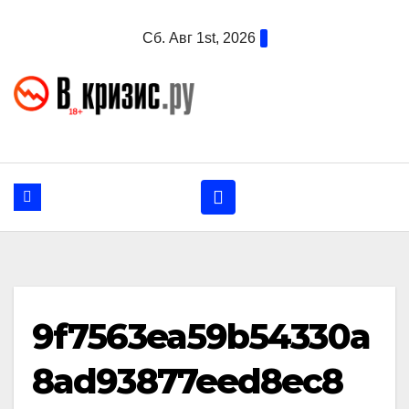
Перейти
Сб. Авг 1st, 2026
к
содержанию
9f7563ea59b54330a
8ad93877eed8ec8