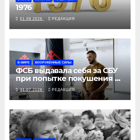
1976
01.08.2026
РЕДАКЦИЯ
В МИРЕ
ВООРУЖЁННЫЕ СИЛЫ
ФСБ выдавала себя за СБУ
при попытке покушения на
командира «Хартии»
31.07.2026
РЕДАКЦИЯ