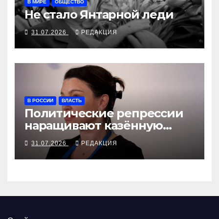
В МИРЕ
ОБЩЕСТВО
Не стало Янтарной леди
31.07.2026
РЕДАКЦИЯ
В РОССИИ
ВЛАСТЬ
Политические репрессии
наращивают казённую
собственность
31.07.2026
РЕДАКЦИЯ