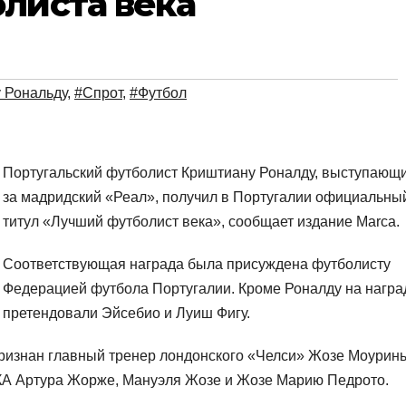
листа века
 Рональду
,
#Спрот
,
#Футбол
Португальский футболист Криштиану Роналду, выступающ
за мадридский «Реал», получил в Португалии официальны
титул «Лучший футболист века», сообщает издание Marca.
Соответствующая награда была присуждена футболисту
Федерацией футбола Португалии. Кроме Роналду на награ
претендовали Эйсебио и Луиш Фигу.
ризнан главный тренер лондонского «Челси» Жозе Моурин
КА Артура Жорже, Мануэля Жозе и Жозе Марию Педрото.