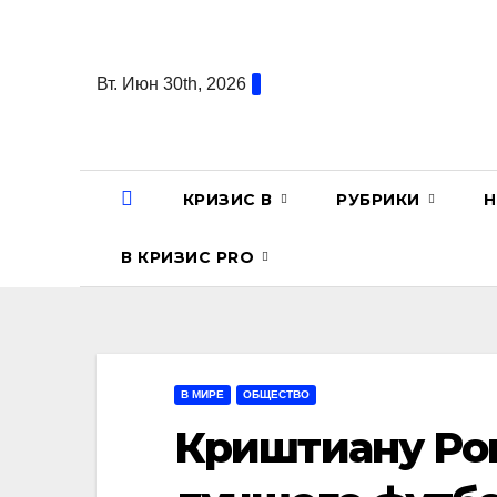
Перейти
к
содержанию
Вт. Июн 30th, 2026
КРИЗИС В
РУБРИКИ
Н
В КРИЗИС PRO
В МИРЕ
ОБЩЕСТВО
Криштиану Ро