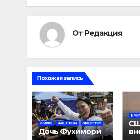
От
Редакция
Похожая запись
В МИ
СШ
В МИРЕ
НАША ТЕМА
ОБЩЕСТВО
Дочь Фухимори
вн
об