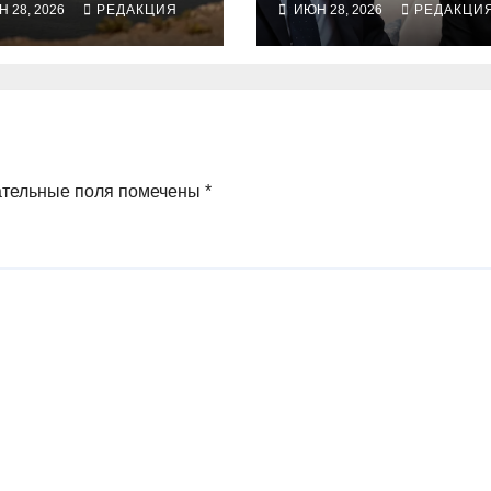
 28, 2026
РЕДАКЦИЯ
ИЮН 28, 2026
РЕДАКЦИ
здушными
публичного
арами
освещения
ательные поля помечены
*