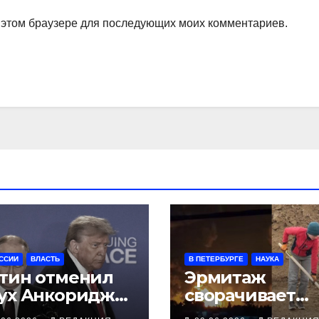
в этом браузере для последующих моих комментариев.
ССИИ
ВЛАСТЬ
В ПЕТЕРБУРГЕ
НАУКА
тин отменил
Эрмитаж
ух Анкориджа»
сворачивает
связи с
экспедиции в