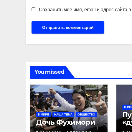
Сохранить моё имя, email и адрес сайта 
You missed
В РО
Пу
В МИРЕ
НАША ТЕМА
ОБЩЕСТВО
Дочь Фухимори
«д
в 