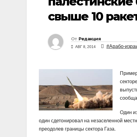
палестинские
свыше 10 раке
От
Редакция
#Арабо-изра
АВГ 8, 2014
Пример
сектор
выпуст
сообща
Один и
один сдетонировал на незаселенной местно
преодолев границы сектора Газа.