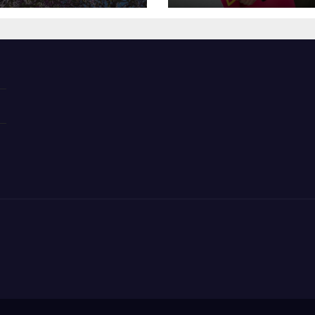
фелевой
разведки
шни