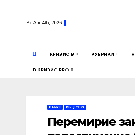
Перейти
к
содержанию
Вт. Авг 4th, 2026
КРИЗИС В
РУБРИКИ
Н
В КРИЗИС PRO
В МИРЕ
ОБЩЕСТВО
Перемирие за