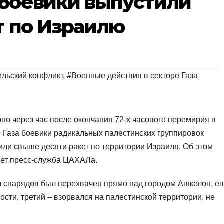
 боевики выпустили
т по Израилю
ильский конфликт
,
#Военные действия в секторе Газа
но через час после окончания 72-х часового перемирия в
е Газа боевики радикальных палестинских группировок
или свыше десяти ракет по территории Израиля. Об этом
ет пресс-служба ЦАХАЛа.
з снарядов был перехвачен прямо над городом Ашкелон, е
сти, третий – взорвался на палестинской территории, не