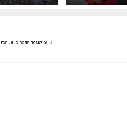
фелевой
разведки
шни
ательные поля помечены
*