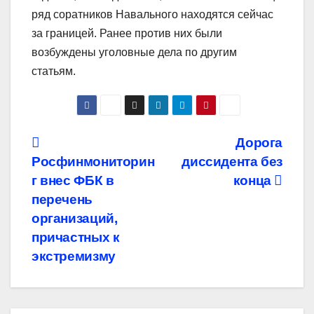
ряд соратников Навального находятся сейчас
за границей. Ранее против них были
возбуждены уголовные дела по другим
статьям.
Навигация
Дорога
Росфинмониторин
диссидента без
по
г внес ФБК в
конца
записям
перечень
организаций,
причастных к
экстремизму