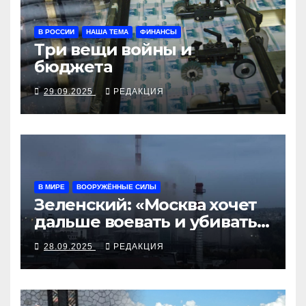
В РОССИИ
НАША ТЕМА
ФИНАНСЫ
Три вещи войны и
бюджета
29.09.2025
РЕДАКЦИЯ
В МИРЕ
ВООРУЖЁННЫЕ СИЛЫ
Зеленский: «Москва хочет
дальше воевать и убивать.
Время для твёрдой
28.09.2025
РЕДАКЦИЯ
реакции»