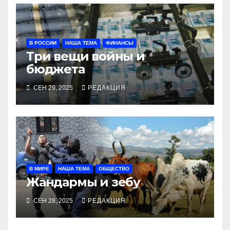
В РОССИИ
НАША ТЕМА
ФИНАНСЫ
Три вещи войны и
бюджета
СЕН 29, 2025
РЕДАКЦИЯ
В МИРЕ
НАША ТЕМА
ОБЩЕСТВО
Жандармы и зебу
СЕН 28, 2025
РЕДАКЦИЯ