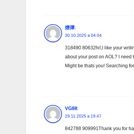
煙彈
:
30.10.2025 в 04:04
318490 80632hi!,I like your writ
about your post on AOL? I need t
Might be thats you! Searching f
VG98
:
29.11.2025 в 19:47
842788 909991Thank you for having 