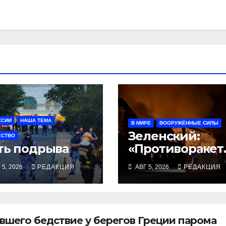
ССИИ
НАША ТЕМА
В МИРЕ
ВООРУЖЁННЫЕ СИЛЫ
Зеленский:
ЕСТВО
ть подрыва
«Противоракет
ые средства
 5, 2026
РЕДАКЦИЯ
АВГ 5, 2026
РЕДАКЦИЯ
могли бы спаст
погибших
сегодня»
вшего бедствие у берегов Греции парома