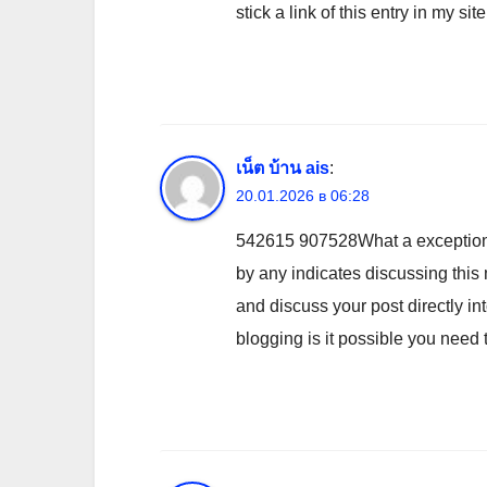
stick a link of this entry in my si
เน็ต บ้าน ais
:
20.01.2026 в 06:28
542615 907528What a exceptional
by any indicates discussing this 
and discuss your post directly in
blogging is it possible you need 