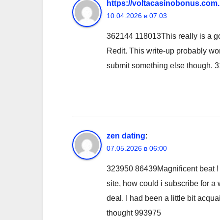
https://voltacasinobonus.com
10.04.2026 в 07:03
362144 118013This really is a goo
Redit. This write-up probably won
submit something else though. 
zen dating
:
07.05.2026 в 06:00
323950 86439Magnificent beat ! I
site, how could i subscribe for 
deal. I had been a little bit acqu
thought 993975