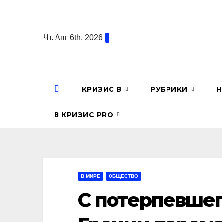
Перейти
к
содержанию
Чт. Авг 6th, 2026
КРИЗИС В
РУБРИКИ
Н
В КРИЗИС PRO
В МИРЕ
ОБЩЕСТВО
С потерпевшег