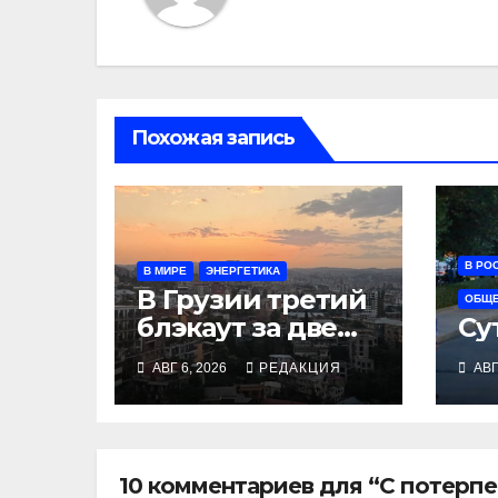
Похожая запись
В РО
В МИРЕ
ЭНЕРГЕТИКА
В Грузии третий
ОБЩ
блэкаут за две
Су
недели
АВГ 6, 2026
РЕДАКЦИЯ
АВГ
10 комментариев для “С потерпе