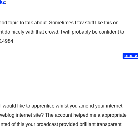
.kz
:
d topic to talk about. Sometimes I fav stuff like this on
t do nicely with that crowd. I will probably be confident to
314984
ОТВЕТИ
 would like to apprentice whilst you amend your internet
a weblog internet site? The account helped me a appropriate
ainted of this your broadcast provided brilliant transparent