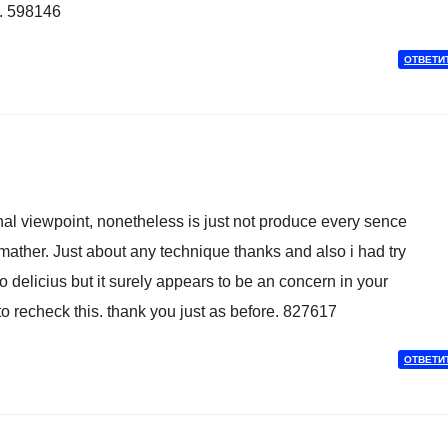
te. 598146
ОТВЕТИ
 viewpoint, nonetheless is just not produce every sence
mather. Just about any technique thanks and also i had try
to delicius but it surely appears to be an concern in your
to recheck this. thank you just as before. 827617
ОТВЕТИ