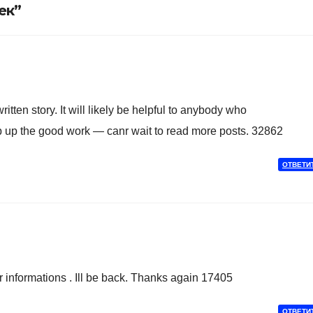
ек”
tten story. It will likely be helpful to anybody who
p up the good work — canr wait to read more posts. 32862
ОТВЕТИ
 informations . Ill be back. Thanks again 17405
ОТВЕТИ