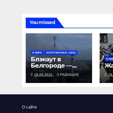
ок
де
You missed
В МИРЕ
ВООРУЖЁННЫЕ СИЛЫ
Блэкаут в
В МИ
Белгороде —
Жа
ответ на угрозы
28.09.2025
РЕДАКЦИЯ
28
Киеву
О сайте