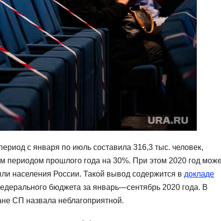
ериод с января по июль составила 316,3 тыс. человек,
м периодом прошлого года на 30%. При этом 2020 год може
ыли населения России. Такой вывод содержится в
докладе
федерального бюджета за январь—сентябрь 2020 года. В
ане СП назвала неблагоприятной.