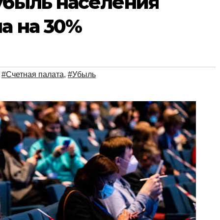
убыль населения
а на 30%
,
#Счетная палата
,
#Убыль