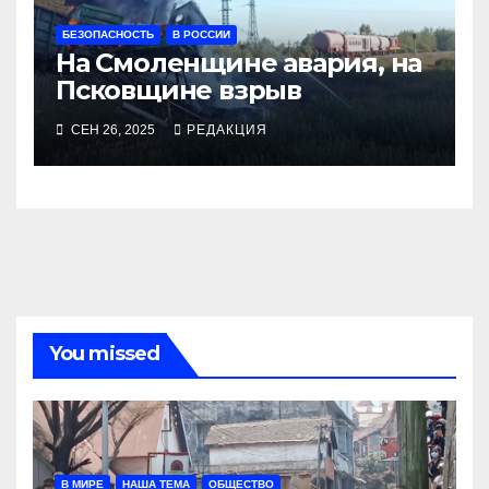
БЕЗОПАСНОСТЬ
В РОССИИ
На Смоленщине авария, на
Псковщине взрыв
СЕН 26, 2025
РЕДАКЦИЯ
You missed
В МИРЕ
НАША ТЕМА
ОБЩЕСТВО