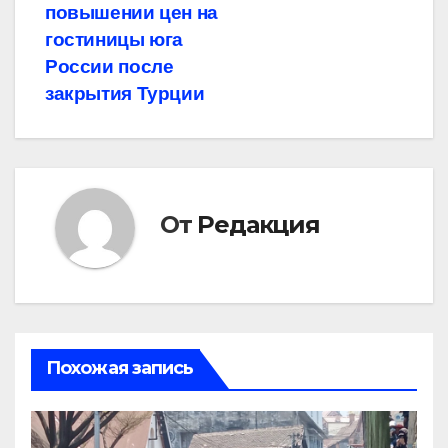
записям
повышении цен на
гостиницы юга
России после
закрытия Турции
От
Редакция
Похожая запись