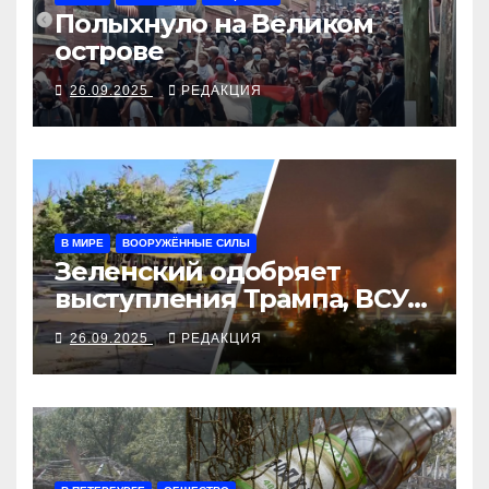
Полыхнуло на Великом
острове
26.09.2025
РЕДАКЦИЯ
В МИРЕ
ВООРУЖЁННЫЕ СИЛЫ
Зеленский одобряет
выступления Трампа, ВСУ
закрыли Добропольский
26.09.2025
РЕДАКЦИЯ
рубеж