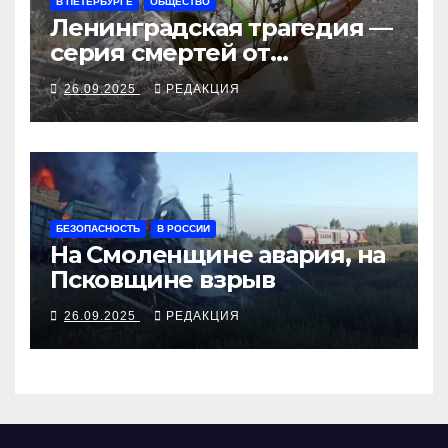
В ПЕТЕРБУРГЕ
ОБЩЕСТВО
Ленинградская трагедия —
серия смертей от
алкосуррогата
26.09.2025
РЕДАКЦИЯ
БЕЗОПАСНОСТЬ
В РОССИИ
На Смоленщине авария, на
Псковщине взрыв
26.09.2025
РЕДАКЦИЯ