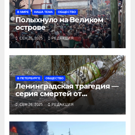
В МИРЕ
НАША ТЕМА
ОБЩЕСТВО
Полыхнуло на Великом
острове
СЕН 26, 2025
РЕДАКЦИЯ
В ПЕТЕРБУРГЕ
ОБЩЕСТВО
Ленинградская трагедия —
серия смертей от
алкосуррогата
СЕН 26, 2025
РЕДАКЦИЯ