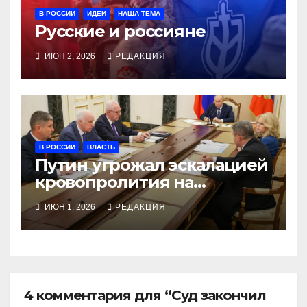
В РОССИИ
ИДЕИ
НАША ТЕМА
Русские и россияне
ИЮН 2, 2026
РЕДАКЦИЯ
В РОССИИ
ВЛАСТЬ
Путин угрожал эскалацией
кровопролития на
совещании по
ИЮН 1, 2026
РЕДАКЦИЯ
Старобельску
4 комментария для “Суд закончил