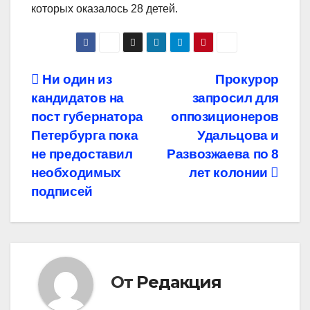
которых оказалось 28 детей.
Навигация
Ни один из
Прокурор
кандидатов на
запросил для
по
пост губернатора
оппозиционеров
записям
Петербурга пока
Удальцова и
не предоставил
Развозжаева по 8
необходимых
лет колонии
подписей
От
Редакция