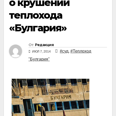
о крушении
теплохода
«Булгария»
От
Редакция
#суд
,
#Теплоход
ИЮЛ 7, 2014
"Булгария"