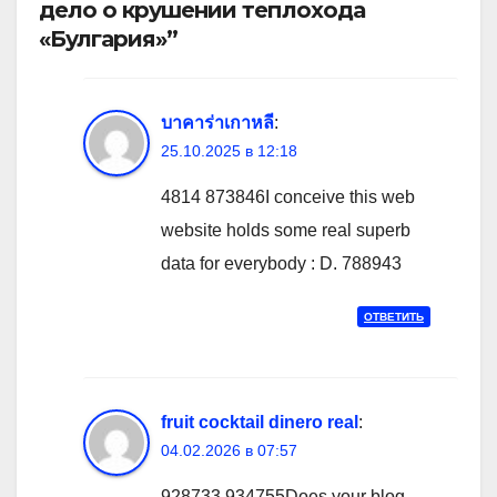
дело о крушении теплохода
«Булгария»”
บาคาร่าเกาหลี
:
25.10.2025 в 12:18
4814 873846I conceive this web
website holds some real superb
data for everybody : D. 788943
ОТВЕТИТЬ
fruit cocktail dinero real
:
04.02.2026 в 07:57
928733 934755Does your blog