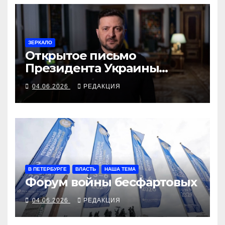
ЗЕРКАЛО
Открытое письмо
Президента Украины
Президенту Российской
04.06.2026
РЕДАКЦИЯ
Федерации
В ПЕТЕРБУРГЕ
ВЛАСТЬ
НАША ТЕМА
Форум войны бесфартовых
04.06.2026
РЕДАКЦИЯ