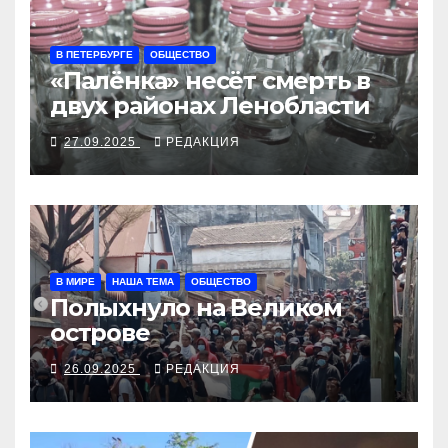
В ПЕТЕРБУРГЕ
ОБЩЕСТВО
«Палёнка» несёт смерть в
двух районах Ленобласти
27.09.2025
РЕДАКЦИЯ
В МИРЕ
НАША ТЕМА
ОБЩЕСТВО
Полыхнуло на Великом
острове
26.09.2025
РЕДАКЦИЯ