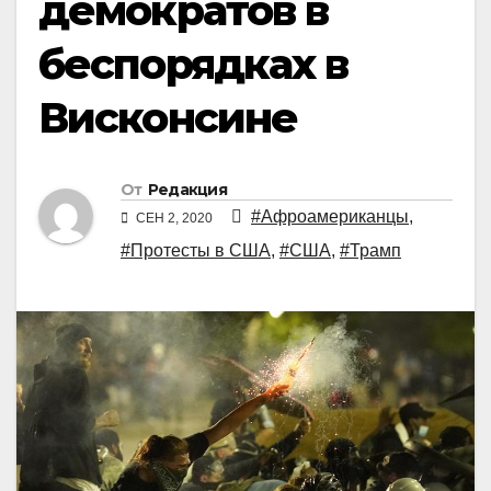
демократов в
беспорядках в
Висконсине
От
Редакция
#Афроамериканцы
,
СЕН 2, 2020
#Протесты в США
,
#США
,
#Трамп