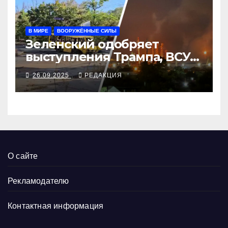
В МИРЕ
ВООРУЖЁННЫЕ СИЛЫ
Зеленский одобряет
выступления Трампа, ВСУ
закрыли Добропольский
26.09.2025
РЕДАКЦИЯ
рубеж
О сайте
Рекламодателю
Контактная информация