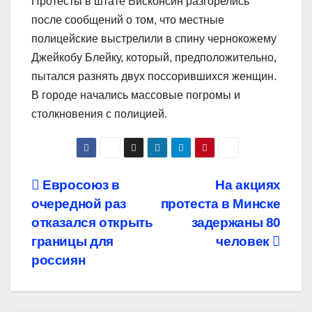
Протесты в штате Висконсин разгорелись
после сообщений о том, что местные
полицейские выстрелили в спину чернокожему
Джейкобу Блейку, который, предположительно,
пытался разнять двух поссорившихся женщин.
В городе начались массовые погромы и
столкновения с полицией.
Навигация
Евросоюз в
На акциях
очередной раз
протеста в Минске
по
отказался открыть
задержаны 80
записям
границы для
человек
россиян