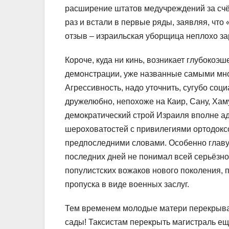
расширение штатов медучреждений за счё
раз и встали в первые ряды, заявляя, что
отзыв – израильская уборщица неплохо за
Короче, куда ни кинь, возникает глубоко
демонстрации, уже названные самыми мн
Агрессивность, надо уточнить, сугубо соц
дружелюбно, непохоже на Каир, Сану, Хаму
демократический строй Израиля вполне а
шероховатостей с привилегиями ортодоксо
предпоследними словами. Особенно главу
последних дней не понимал всей серьёзно
популистских вожаков нового поколения, 
пропуска в виде военных заслуг.
Тем временем молодые матери перекрываю
сады! Таксистам перекрыть магистраль ещ