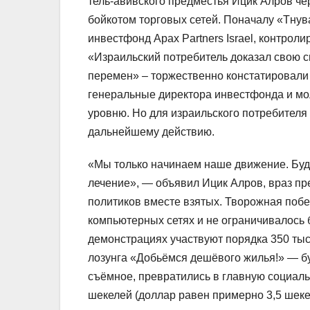
тель-авивского предместья Ицик Алров че
бойкотом торговых сетей. Поначалу «Тнува
инвестфонд
Apax Partners Israel, контро
«
Израильский потребитель доказал свою с
перемен» – торжественно констатировали 
генеральные директора инвестфонда и мо
уровню. Но для израильского потребителя
дальнейшему действию.
«Мы только начинаем наше движение. Буд
лечение», — объявил Ицик Алров, враз пр
политиков вместе взятых. Творожная побе
компьютерных сетях и не ограничивалось 
демонстрациях участвуют порядка 350 тыс
лозунга «Добьёмся дешёвого жилья!» — бу
съёмное, превратились в главную социаль
шекелей (доллар равен примерно 3,5 шекел