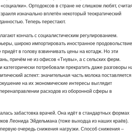
 «социалки». Ортодоксов в стране не слишком любят, счита
Израиля изначально вплетён некоторый теократический
 данностью. Теперь перестают.
лагают кончать с социалистическим регулированием.
рьеры, широко импортировать иностранное продовольствие
 придёт в голову взвинчивать цены на котадж. Но эти
нь, причём не из офисов «Тнувы», а с сельских ферм.
и категорически потребовали прекратить даже разговоры н
итический аспект: значительная часть молока поставляется
окушение на их экономические интересы выглядит
о перенаправлении расходов из оборонной сферы в
алась забастовка врачей. Она идёт в стандартных формах
ков Леонида Эйдельмана (тоже выходца из наших краёв).
 первую очередь снижения нагрузки. Способ снижения –