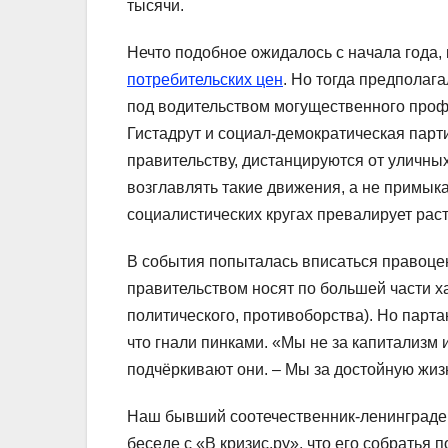
тысячи.
Нечто подобное ожидалось с начала года, 
потребительских цен
. Но тогда предполаг
под водительством могущественного проф
Гистадрут и социал-демократическая пар
правительству, дистанцируются от уличных
возглавлять такие движения, а не примыка
социалистических кругах превалирует рас
В события попыталась вписаться правоцен
правительством носят по большей части х
политического, противоборства). Но парта
что гнали пинками. «Мы не за капитализм и
подчёркивают они. – Мы за достойную жизн
Наш бывший соотечественник-ленинградец
беседе с «В кризис.ру», что его собратья