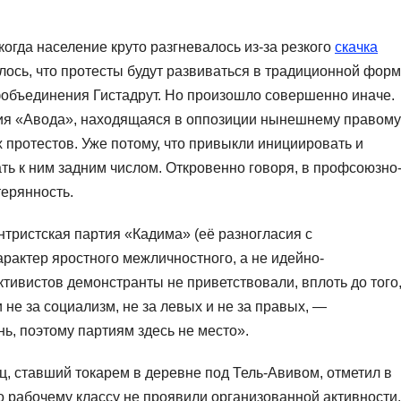
когда население круто разгневалось из-за резкого
скачка
алось, что протесты будут развиваться в традиционной форм
объединения Гистадрут. Но произошло совершенно иначе.
тия «Авода», находящаяся в оппозиции нынешнему правому
 протестов. Уже потому, что привыкли инициировать и
ть к ним задним числом. Откровенно говоря, в профсоюзно
терянность.
тристская партия «Кадима» (её разногласия с
арактер яростного межличностного, а не идейно-
ктивистов демонстранты не приветствовали, вплоть до того
 не за социализм, не за левых и не за правых, —
ь, поэтому партиям здесь не место».
, ставший токарем в деревне под Тель-Авивом, отметил в
 по рабочему классу не проявили организованной активности.