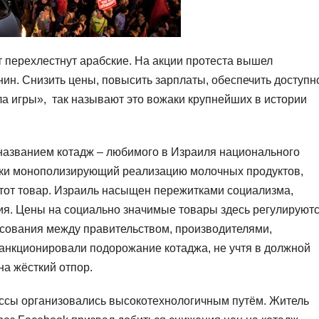
т перехлестнут арабские. На акции протеста вышел
ин. Снизить цены, повысить зарплаты, обеспечить доступн
а игры», так называют это вожаки крупнейших в истории
 названием котадж – любимого в Израиля национального
ски монополизирующий реализацию молочных продуктов,
тот товар. Израиль насыщен пережитками социализма,
ия. Цены на социально значимые товары здесь регулируют
асования между правительством, производителями,
анкционировали подорожание котаджа, не учтя в должной
на жёсткий отпор.
ассы организовались высокотехнологичным путём. Житель