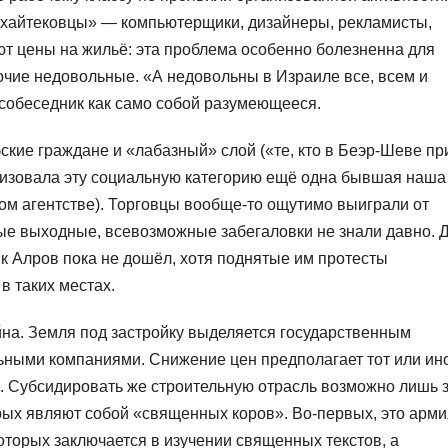
«хайтековцы» — компьютерщики, дизайнеры, рекламисты,
ют цены на жильё: эта проблема особенно болезненна для
чие недовольные. «А недовольны в Израиле все, всем и
 собеседник как само собой разумеющееся.
ские граждане и «лабазный» слой («те, кто в Беэр-Шеве пр
еризовала эту социальную категорию ещё одна бывшая наша
ом агентстве). Торговцы вообще-то ощутимо выиграли от
лые выходные, всевозможные забегаловки не знали давно. 
к Алров пока не дошёл, хотя поднятые им протесты
 таких местах.
а. Земля под застройку выделяется государственным
ными компаниями. Снижение цен предполагает тот или ин
. Субсидировать же строительную отрасль возможно лишь 
орых являют собой «священных коров». Во-первых, это арми
оторых заключается в изучении священных текстов, а