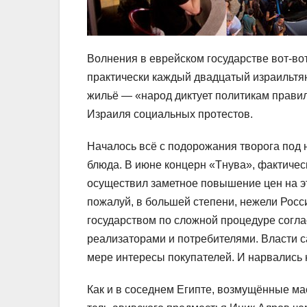
Волнения в еврейском государстве вот-во
практически каждый двадцатый израильтян
жильё — «народ диктует политикам правил
Израиля социальных протестов.
Началось всё с подорожания творога под
блюда. В июне концерн «Тнува», фактиче
осуществил заметное повышение цен на э
пожалуй, в большей степени, нежели Росс
государством по сложной процедуре согл
реализаторами и потребителями. Власти с
мере интересы покупателей. И нарвались 
Как и в соседнем Египте, возмущённые м