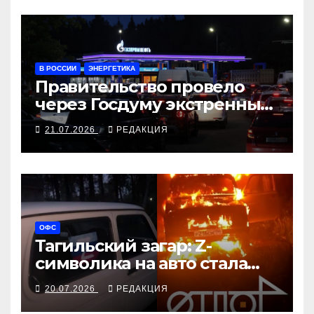
В РОССИИ
ЭНЕРГЕТИКА
Правительство провело
через Госдуму экстренные
топливные меры
21.07.2026
РЕДАКЦИЯ
ОФС
Тагильский загар: Z-
символика на авто стала
меткой камикадзе
20.07.2026
РЕДАКЦИЯ