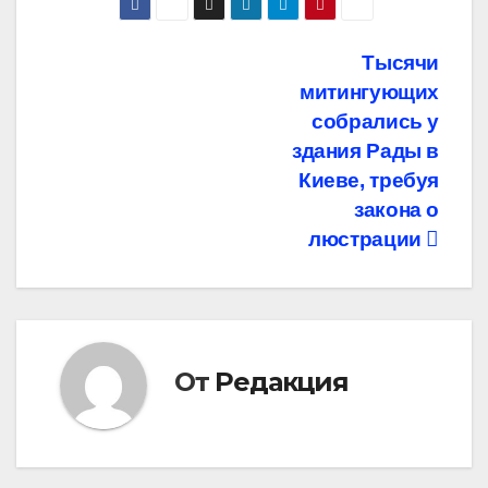
Навигация
Тысячи
митингующих
по
собрались у
записям
здания Рады в
Киеве, требуя
закона о
люстрации
От
Редакция