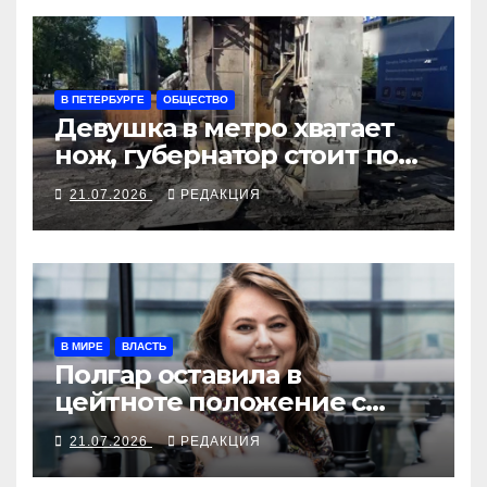
В ПЕТЕРБУРГЕ
ОБЩЕСТВО
Девушка в метро хватает
нож, губернатор стоит под
иконой
21.07.2026
РЕДАКЦИЯ
В МИРЕ
ВЛАСТЬ
Полгар оставила в
цейтноте положение с
венгерским
21.07.2026
РЕДАКЦИЯ
президентством