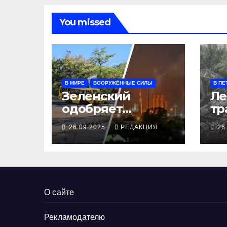
You missed
В МИРЕ
ВООРУЖЁННЫЕ СИЛЫ
В ПЕ
Зеленский
Ле
одобряет
тр
выступления
се
26.09.2025
РЕДАКЦИЯ
26
Трампа, ВСУ
ал
закрыли
Добропольский
рубеж
О сайте
Рекламодателю