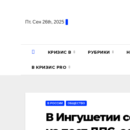
Перейти
к
содержанию
Пт. Сен 26th, 2025
КРИЗИС В
РУБРИКИ
Н
В КРИЗИС PRO
В РОССИИ
ОБЩЕСТВО
В Ингушетии 