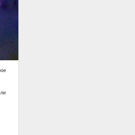
рое
ыли
и