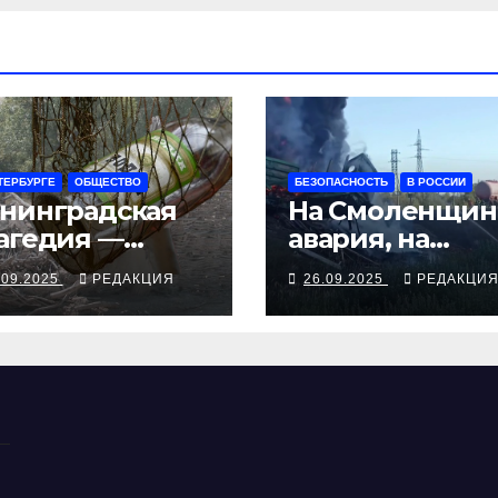
ТЕРБУРГЕ
ОБЩЕСТВО
БЕЗОПАСНОСТЬ
В РОССИИ
нинградская
На Смоленщин
агедия —
авария, на
рия смертей от
Псковщине
.09.2025
РЕДАКЦИЯ
26.09.2025
РЕДАКЦИ
косуррогата
взрыв