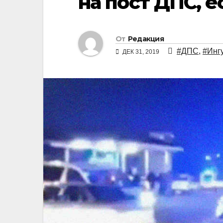
на пост ДПС, 
От
Редакция
#ДПС
,
#Инг
ДЕК 31, 2019