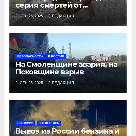
серия смертей от
алкосуррогата
СЕН 26, 2025
РЕДАКЦИЯ
БЕЗОПАСНОСТЬ
В РОССИИ
На Смоленщине авария, на
Псковщине взрыв
СЕН 26, 2025
РЕДАКЦИЯ
В РОССИИ
ЭНЕРГЕТИКА
Вывоз из России бензина и