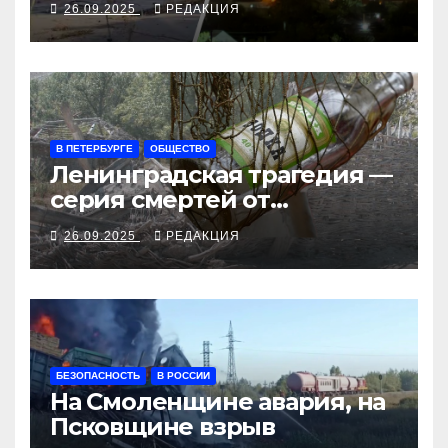
26.09.2025
РЕДАКЦИЯ
рубеж
В ПЕТЕРБУРГЕ
ОБЩЕСТВО
Ленинградская трагедия —
серия смертей от
алкосуррогата
26.09.2025
РЕДАКЦИЯ
БЕЗОПАСНОСТЬ
В РОССИИ
На Смоленщине авария, на
Псковщине взрыв