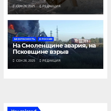
алкосуррогата
СЕН 26, 2025
РЕДАКЦИЯ
БЕЗОПАСНОСТЬ
В РОССИИ
На Смоленщине авария, на
Псковщине взрыв
СЕН 26, 2025
РЕДАКЦИЯ