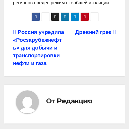
регионов введен режим всеобщей изоляции.
Навигация
Россия учредила
Древний грек
«Росзарубежнефт
по
ь» для добычи и
записям
транспортировки
нефти и газа
От
Редакция