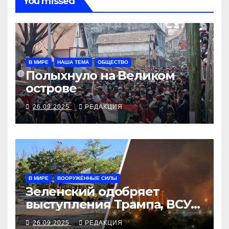
You missed
В МИРЕ
НАША ТЕМА
ОБЩЕСТВО
Полыхнуло на Великом
острове
26.09.2025
РЕДАКЦИЯ
В МИРЕ
ВООРУЖЁННЫЕ СИЛЫ
Зеленский одобряет
выступления Трампа, ВСУ
закрыли Добропольский
26.09.2025
РЕДАКЦИЯ