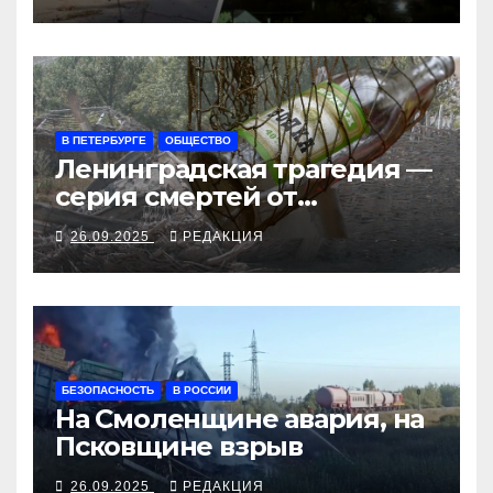
рубеж
В ПЕТЕРБУРГЕ
ОБЩЕСТВО
Ленинградская трагедия —
серия смертей от
алкосуррогата
26.09.2025
РЕДАКЦИЯ
БЕЗОПАСНОСТЬ
В РОССИИ
На Смоленщине авария, на
Псковщине взрыв
26.09.2025
РЕДАКЦИЯ