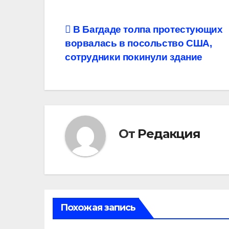
Навигация
В Багдаде толпа протестующих
ворвалась в посольство США,
по
сотрудники покинули здание
записям
От
Редакция
Похожая запись