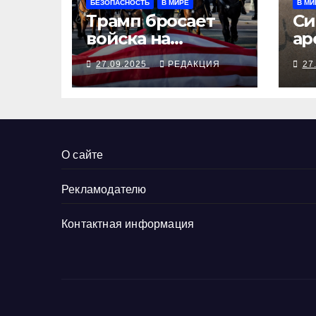
БЕЗОПАСНОСТЬ
В МИРЕ
В МИ
Трамп бросает
Си
войска на
ар
Портленд
бе
27.09.2025
РЕДАКЦИЯ
27
Мо
ди
О сайте
Рекламодателю
Контактная информация