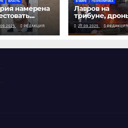
РЕ
ВЛАСТЬ
В МИРЕ
ГЕОПОЛИТИКА
рия намерена
Лавров на
естовать
трибуне, дрон
жавшего в
над Чувашией
.09.2025
РЕДАКЦИЯ
27.09.2025
РЕДАКЦИ
скву экс-
ктатора