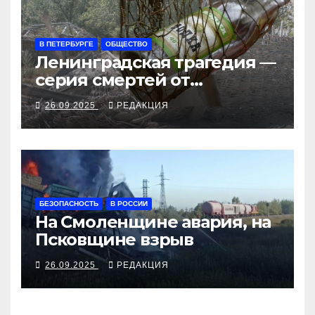
В ПЕТЕРБУРГЕ
ОБЩЕСТВО
Ленинградская трагедия —
серия смертей от
алкосуррогата
26.09.2025
РЕДАКЦИЯ
БЕЗОПАСНОСТЬ
В РОССИИ
На Смоленщине авария, на
Псковщине взрыв
26.09.2025
РЕДАКЦИЯ