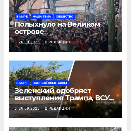
В МИРЕ
НАША ТЕМА
ОБЩЕСТВО
Полыхнуло на Великом
острове
26.09.2025
РЕДАКЦИЯ
В МИРЕ
ВООРУЖЁННЫЕ СИЛЫ
Зеленский одобряет
выступления Трампа, ВСУ
закрыли Добропольский
26.09.2025
РЕДАКЦИЯ
рубеж