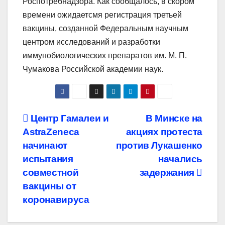
Роспотребнадзора. Как сообщалось, в скором
времени ожидаетсмя регистрация третьей
вакцины, созданной Федеральным научным
центром исследований и разработки
иммунобиологических препаратов им. М. П.
Чумакова Российской академии наук.
Навигация
Центр Гамалеи и
В Минске на
AstraZeneca
акциях протеста
по
начинают
против Лукашенко
записям
испытания
начались
совместной
задержания
вакцины от
коронавируса