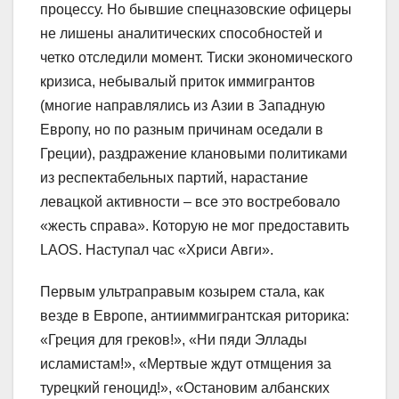
процессу. Но бывшие спецназовские офицеры
не лишены аналитических способностей и
четко отследили момент. Тиски экономического
кризиса, небывалый приток иммигрантов
(многие направлялись из Азии в Западную
Европу, но по разным причинам оседали в
Греции), раздражение клановыми политиками
из респектабельных партий, нарастание
левацкой активности – все это востребовало
«жесть справа». Которую не мог предоставить
LAOS. Наступал час «Хриси Авги».
Первым ультраправым козырем стала, как
везде в Европе, антииммигрантская риторика:
«Греция для греков!», «Ни пяди Эллады
исламистам!», «Мертвые ждут отмщения за
турецкий геноцид!», «Остановим албанских