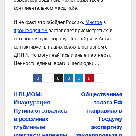
континентальном масштабе.
И не факт, что обойдет Россию.
Многое
в
происходящем
заставляет присмотреться в
юго-восточную сторону. Пока «Хриси Авги»
контактирует в наших краях в основном с
ДПНИ. Но могут найтись и иные партнеры.
Ценности едины, враги и цели одни…
Навигация
ВЦИОМ:
Общественная
Инаугурация
палата РФ
по
Путина отозвалась
направила в
записям
в россиянах
Госдуму
глубинным
экспертизу
чувством надежды
законопроекта о