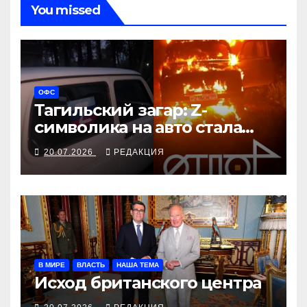
You missed
ОФС
Тагильский загар: Z-
символика на авто стала
меткой камикадзе
20.07.2026
РЕДАКЦИЯ
В МИРЕ
ВЛАСТЬ
НАША ТЕМА
Исход британского центра