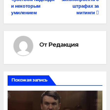
и некоторым
штрафах за
умилением
митинги
От
Редакция
Похожая запись