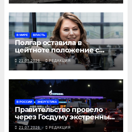
В МИРЕ
ВЛАСТЬ
Полгар оставила в
цейтноте положение с
венгерским
21.07.2026
РЕДАКЦИЯ
президентством
В РОССИИ
ЭНЕРГЕТИКА
Правительство провело
через Госдуму экстренные
топливные меры
21.07.2026
РЕДАКЦИЯ