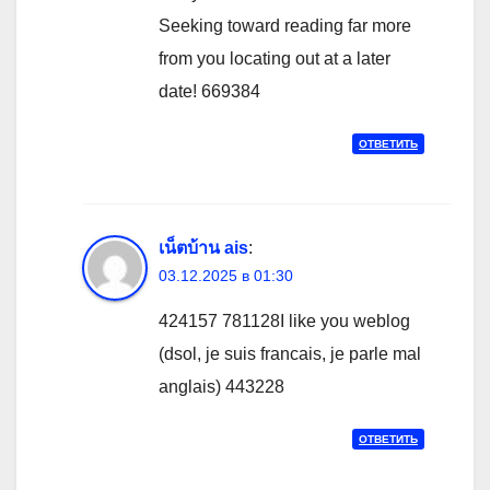
Seeking toward reading far more
from you locating out at a later
date! 669384
ОТВЕТИТЬ
เน็ตบ้าน ais
:
03.12.2025 в 01:30
424157 781128I like you weblog
(dsol, je suis francais, je parle mal
anglais) 443228
ОТВЕТИТЬ