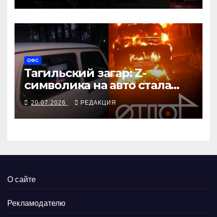
ОФС
Тагильский загар: Z-
символика на авто стала
меткой камикадзе
20.07.2026
РЕДАКЦИЯ
О сайте
Рекламодателю