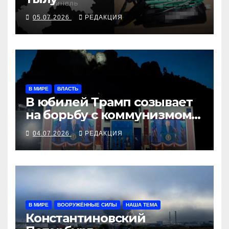
05.07.2026
РЕДАКЦИЯ
В МИРЕ
ВЛАСТЬ
В юбилей Трамп созывает
на борьбу с коммунизмом
демократов
04.07.2026
РЕДАКЦИЯ
В МИРЕ
ВООРУЖЁННЫЕ СИЛЫ
НАША ТЕМА
Константиновский