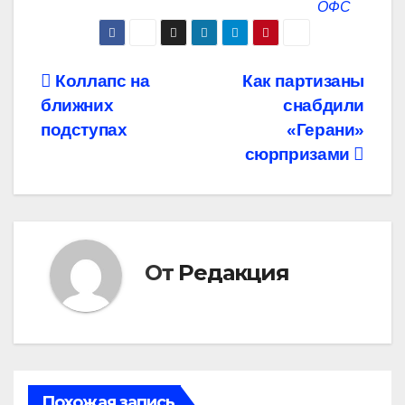
ОФС
Навигация
Коллапс на
Как партизаны
ближних
снабдили
по
подступах
«Герани»
записям
сюрпризами
От
Редакция
Похожая запись