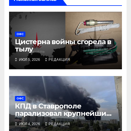
ОФС
Цистерна войны сгорела в
тылу
ИЮЛ 5, 2026
РЕДАКЦИЯ
ОФС
КПД в Ставрополе
парализовал крупнейший
технопарк военной
ИЮЛ 4, 2026
РЕДАКЦИЯ
логистики