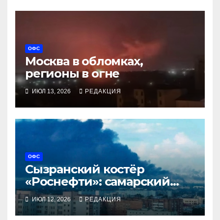
ОФС
Москва в обломках,
регионы в огне
ИЮЛ 13, 2026
РЕДАКЦИЯ
ОФС
Сызранский костёр
«Роснефти»: самарский
губернатор «забыл»
ИЮЛ 12, 2026
РЕДАКЦИЯ
название горящего завода