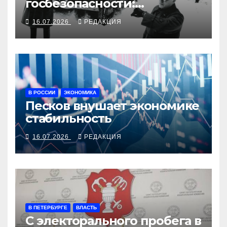
госбезопасности:
«воронки» будут чёрными
16.07.2026
РЕДАКЦИЯ
В РОССИИ
ЭКОНОМИКА
Песков внушает экономике
стабильность
16.07.2026
РЕДАКЦИЯ
В ПЕТЕРБУРГЕ
ВЛАСТЬ
С электорального пробега в