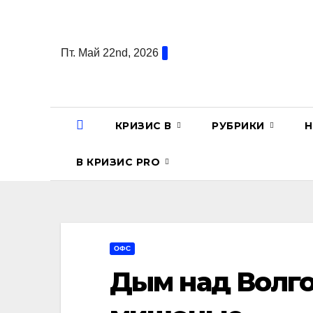
Перейти
к
содержанию
Пт. Май 22nd, 2026
КРИЗИС В
РУБРИКИ
Н
В КРИЗИС PRO
ОФС
Дым над Волго