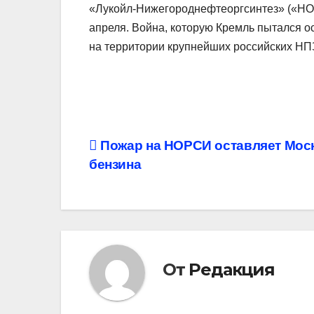
«Лукойл-Нижегороднефтеоргсинтез» («НОР
апреля. Война, которую Кремль пытался о
на территории крупнейших российских НПЗ,
Навигация
Пожар на НОРСИ оставляет Моск
бензина
по
записям
От
Редакция