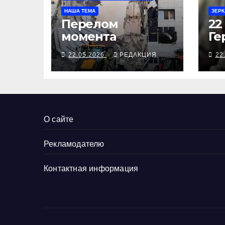
НАША ТЕМА
ЗЕРК
Перелом
22
момента
Ге
Св
22.05.2026
РЕДАКЦИЯ
22
Ро
О сайте
Рекламодателю
Контактная информация