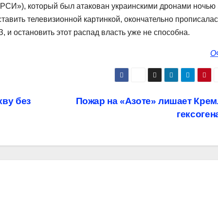
СИ»), который был атакован украинскими дронами ночью 
ставить телевизионной картинкой, окончательно прописалас
 и остановить этот распад власть уже не способна.
О
ву без
Пожар на «Азоте» лишает Кре
гексоген