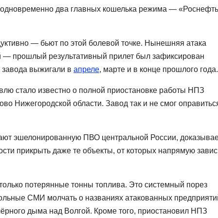
З одновременно два главных кошелька режима — «Роснефт
уктивно — бьют по этой болевой точке. Нынешняя атака
й — прошлый результативный прилет был зафиксирован
и завода выжигали в
апреле
, марте и в конце прошлого года.
лю стало известно о полной приостановке работы НПЗ
во Нижегородской области. Завод так и не смог оправитьс
вают эшелонированную ПВО центральной России, доказывае
сти прикрыть даже те объекты, от которых напрямую завис
олько потерянные тонны топлива. Это системный порез
рольные СМИ молчать о названиях атакованных предприяти
чёрного дыма над Волгой. Кроме того, приостановил НПЗ