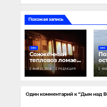
Похожая запись
ОФС
ОФС
Сожжённый
По
тепловоз ломает
ос
экспортный
Мо
МАЙ 21, 2026
РЕДАКЦИЯ
МАЙ
транзит в Усть-
бе
Лугу
Один комментарий к “Дым над В