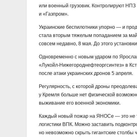
или военный грузовик. Контролируют НП
и «Газпром».
Украинские беспилотники упорно — и прод
стала вторым тяжелым попаданием за ма
совсем недавно, 8 мая. До этого установк
Одновременно с новым ударом по Ярослав
«Лукойл-Нижегороднефтеоргсинтез» в Ксто
после атаки украинских дронов 5 апреля.
Регулярность, с которой дроны преодоле
у Кремля больше нет физической возможно
выживание его военной экономики.
Каждый новый пожар на ЯНОСе — это не т
логистики ВПК. Можно заставить подконт
но невозможно скрыть гигантские столбы 