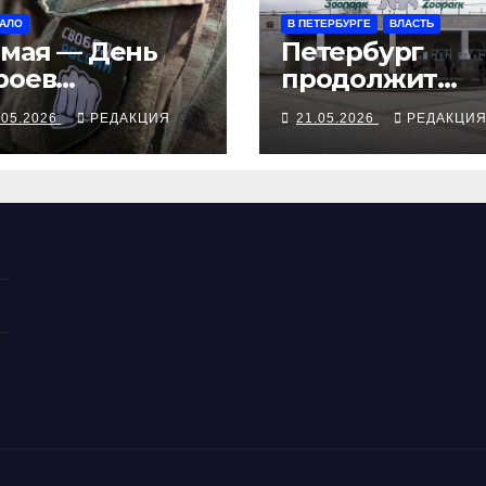
АЛО
В ПЕТЕРБУРГЕ
ВЛАСТЬ
 мая — День
Петербург
роев
продолжит
ободной
мечтать о
.05.2026
РЕДАКЦИЯ
21.05.2026
РЕДАКЦИ
ссии
зоопарке до 20
го, потом видн
будет