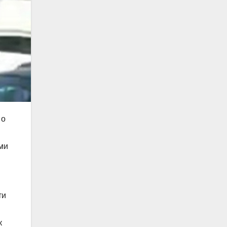
 о
ми
ти
к