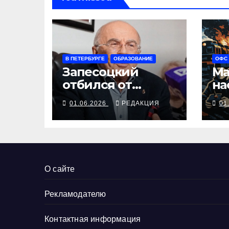
В ПЕТЕРБУРГЕ
ОБРАЗОВАНИЕ
ОФС
Запесоцкий
Ма
отбился от
на
обвинений и
О
01.06.2026
РЕДАКЦИЯ
01
возвращается в
ректоры
О сайте
Рекламодателю
Контактная информация