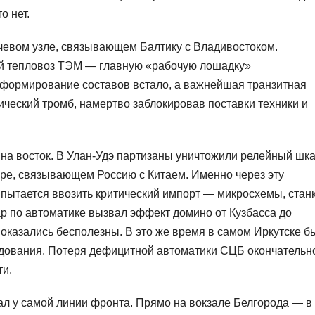
о нет.
евом узле, связывающем Балтику с Владивостоком.
й тепловоз ТЭМ — главную «рабочую лошадку»
 формирование составов встало, а важнейшая транзитная
ический тромб, намертво заблокировав поставки техники и
на восток. В Улан-Удэ партизаны уничтожили релейный шк
е, связывающем Россию с Китаем. Именно через эту
 пытается ввозить критический импорт — микросхемы, стан
р по автоматике вызвал эффект домино от Кузбасса до
оказались бесполезны. В это же время в самом Иркутске б
дования. Потеря дефицитной автоматики СЦБ окончательн
ти.
л у самой линии фронта. Прямо на вокзале Белгорода — в