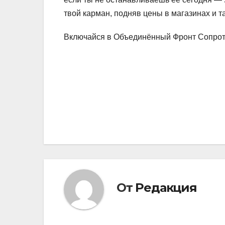
твой карман, подняв цены в магазинах и т
Включайся в Объединённый Фронт Сопрот
Навигация
по
записям
От
Редакция