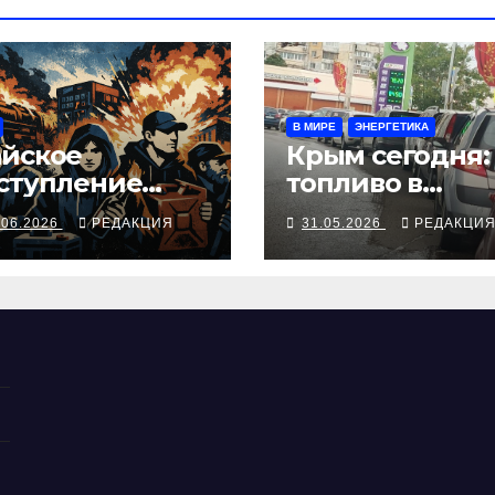
В МИРЕ
ЭНЕРГЕТИКА
йское
Крым сегодня:
ступление
топливо в
ФС
дефиците,
.06.2026
РЕДАКЦИЯ
31.05.2026
РЕДАКЦИ
бензин по
талонам,
коридор под
ударами