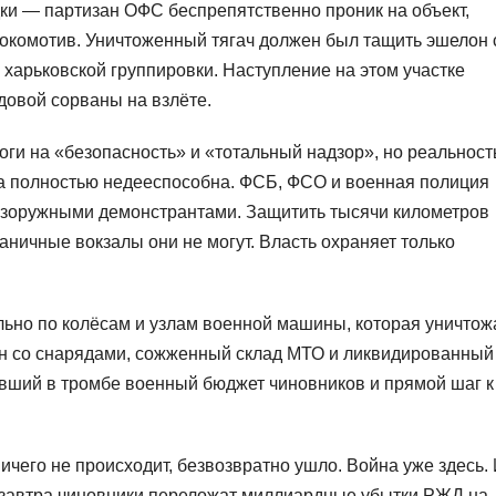
ки — партизан ОФС беспрепятственно проник на объект,
окомотив. Уничтоженный тягач должен был тащить эшелон 
 харьковской группировки. Наступление на этом участке
довой сорваны на взлёте.
оги на «безопасность» и «тотальный надзор», но реальност
а полностью недееспособна. ФСБ, ФСО и военная полиция
езоружными демонстрантами. Защитить тысячи километров
аничные вокзалы они не могут. Власть охраняет только
ьно по колёсам и узлам военной машины, которая уничтож
н со снарядами, сожженный склад МТО и ликвидированный
явший в тромбе военный бюджет чиновников и прямой шаг к
ничего не происходит, безвозвратно ушло. Война уже здесь.
 завтра чиновники переложат миллиардные убытки РЖД на