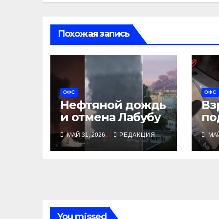
Похожая запись
ОФС
ОФС
Нефтяной дождь
Вз
и отмена Лабубу
по
МАЙ 31, 2026
РЕДАКЦИЯ
МАЙ
You missed