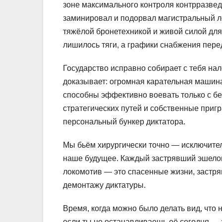
зоне максимального контроля контрразвед
заминировал и подорвал магистральный л
тяжёлой бронетехникой и живой силой для
лишилось тяги, а графики снабжения пере
Государство исправно собирает с тебя нал
доказывает: огромная карательная машин
способны эффективно воевать только с б
стратегических путей и собственные пригр
персональный бункер диктатора.
Мы бьём хирургически точно — исключител
наше будущее. Каждый застрявший эшело
локомотив — это спасенные жизни, застр
демонтажу диктатуры.
Время, когда можно было делать вид, что 
если ты не останавливаешь её сегодня —