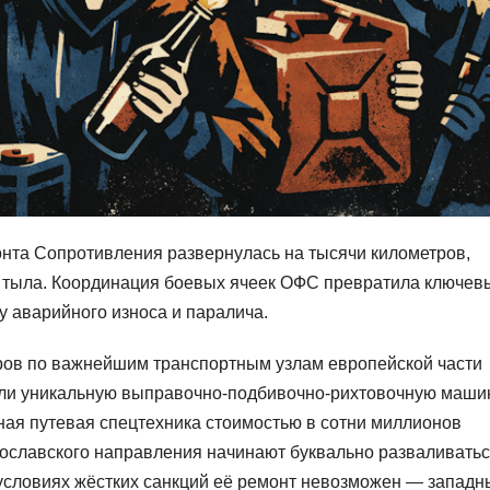
нта Сопротивления развернулась на тысячи километров,
го тыла. Координация боевых ячеек ОФС превратила ключев
 аварийного износа и паралича.
ров по важнейшим транспортным узлам европейской части
или уникальную выправочно-подбивочно-рихтовочную маши
ная путевая спецтехника стоимостью в сотни миллионов
рославского направления начинают буквально разваливать
условиях жёстких санкций её ремонт невозможен — западн