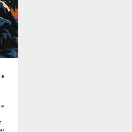
ые
ну
ся
ых