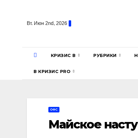
Перейти
к
содержанию
Вт. Июн 2nd, 2026
КРИЗИС В
РУБРИКИ
Н
В КРИЗИС PRO
ОФС
Майское наст