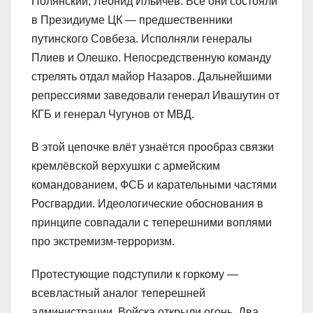
Полянский, Леонид Ильичёв. Все они состояли
в Президиуме ЦК — предшественники
путинского Совбеза. Исполняли генералы
Плиев и Олешко. Непосредственную команду
стрелять отдал майор Назаров. Дальнейшими
репрессиями заведовали генерал Ивашутин от
КГБ и генерал Чугунов от МВД.
В этой цепочке влёт узнаётся прообраз связки
кремлёвской верхушки с армейским
командованием, ФСБ и карательными частями
Росгвардии. Идеологические обоснования в
принципе совпадали с теперешними воплями
про экстремизм-терроризм.
Протестующие подступили к горкому —
всевластный аналог теперешней
администрации. Войска открыли огонь. Два