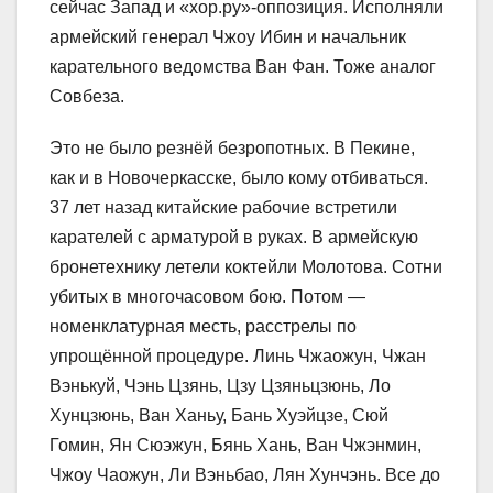
сейчас Запад и «хор.ру»-оппозиция. Исполняли
армейский генерал Чжоу Ибин и начальник
карательного ведомства Ван Фан. Тоже аналог
Совбеза.
Это не было резнёй безропотных. В Пекине,
как и в Новочеркасске, было кому отбиваться.
37 лет назад китайские рабочие встретили
карателей с арматурой в руках. В армейскую
бронетехнику летели коктейли Молотова. Сотни
убитых в многочасовом бою. Потом —
номенклатурная месть, расстрелы по
упрощённой процедуре. Линь Чжаожун, Чжан
Вэнькуй, Чэнь Цзянь, Цзу Цзяньцзюнь, Ло
Хунцзюнь, Ван Ханьу, Бань Хуэйцзе, Сюй
Гомин, Ян Сюэжун, Бянь Хань, Ван Чжэнмин,
Чжоу Чаожун, Ли Вэньбао, Лян Хунчэнь. Все до