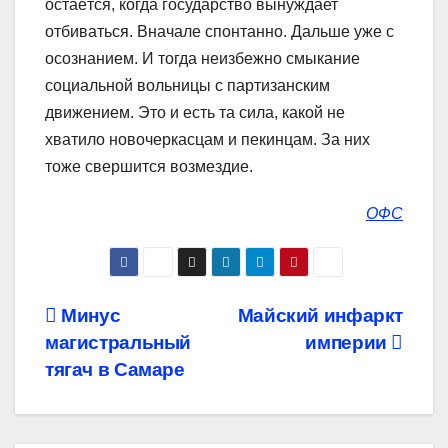
остаётся, когда государство вынуждает
отбиваться. Вначале спонтанно. Дальше уже с
осознанием. И тогда неизбежно смыкание
социальной вольницы с партизанским
движением. Это и есть та сила, какой не
хватило новочеркасцам и пекинцам. За них
тоже свершится возмездие.
ОФС
Навигация
Минус
Майский инфаркт
магистральный
империи
по
тягач в Самаре
записям