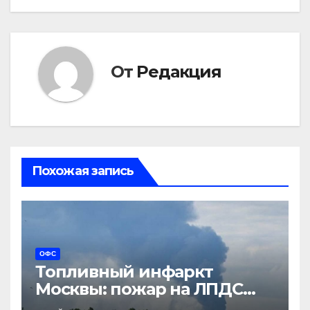
От
Редакция
Похожая запись
ОФС
Топливный инфаркт
Москвы: пожар на ЛПДС
«Второво» парализует