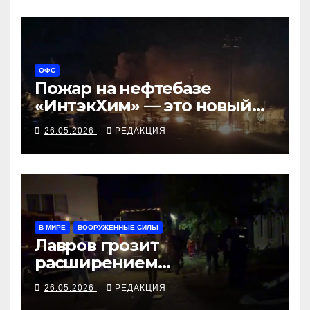
ОФС
Пожар на нефтебазе
«ИнтэкХим» — это новый
этап башкирского
26.05.2026
РЕДАКЦИЯ
партизанского фронта?
В МИРЕ
ВООРУЖЁННЫЕ СИЛЫ
Лавров грозит
расширением
кровопролития, Рубио
26.05.2026
РЕДАКЦИЯ
принимает к сведению