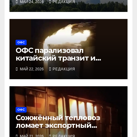
МАЙ 24, 2026
РЕДАКЦИЯ
столичные аэропорты
ОФС
ОФС парализовал
китайский транзит и
вертолётный завод
МАЙ 22, 2026
РЕДАКЦИЯ
ОФС
Сожжённый тепловоз
ломает экспортный
транзит в Усть-Лугу
МАЙ 21, 2026
РЕДАКЦИЯ