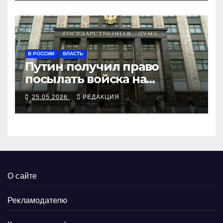
В РОССИИ
ВЛАСТЬ
Путин получил право
посылать войска на
отбивание из иностранных
25.05.2026
РЕДАКЦИЯ
судов
О сайте
Рекламодателю