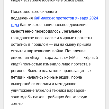
людей есть железобетонные основания.
После жесткого силового
подавления
баймакских протестов января 2024
года
башкирское национальное движение
качественно переродилось. Легальное
гражданское несогласие и мирные протесты
остались в прошлом — им на смену пришла
скрытая партизанская война. Появление
движения «Беҙ — ҡара халыҡ» («Мы — чёрный
люд») полностью изменило лицо протеста в
регионе. Вместо плакатов и правозащитных
петиций начались ночные акции, порча
имперской символики и методичное
уничтожение тяжёлой техники варваров-
золотодобытчиков, грабящих башкирскую
землю.