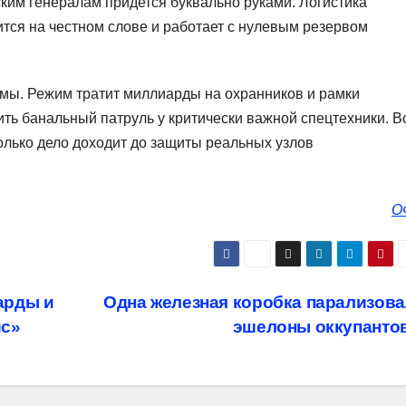
ким генералам придется буквально руками. Логистика
тся на честном слове и работает с нулевым резервом
мы. Режим тратит миллиарды на охранников и рамки
ить банальный патруль у критически важной спецтехники. В
олько дело доходит до защиты реальных узлов
О
арды и
Одна железная коробка парализов
ис»
эшелоны оккупанто