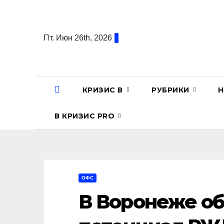
Перейти
к
содержанию
Пт. Июн 26th, 2026
КРИЗИС В
РУБРИКИ
Н
В КРИЗИС PRO
ОФС
В Воронеже о