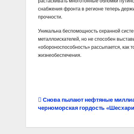
растаскивать многотонные обломки путинс
снабжения фронта в регионе теперь держи
прочности.
Уникальна беспомощность охранной систе
металлоискателей, но не способен выстав
«обороноспособность» рассыпается, как т
жизнеобеспечения.
Навигация
Снова пылают нефтяные милли
черноморская гордость «Шесхар
по
записям