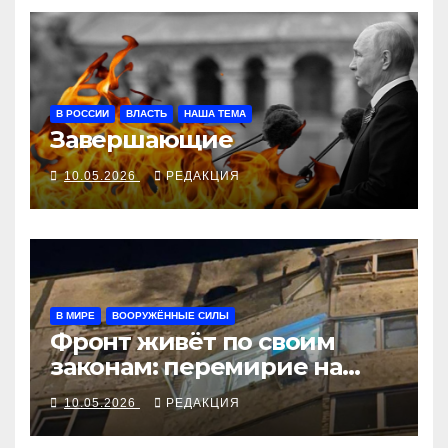
В РОССИИ
ВЛАСТЬ
НАША ТЕМА
Завершающие
10.05.2026
РЕДАКЦИЯ
В МИРЕ
ВООРУЖЁННЫЕ СИЛЫ
Фронт живёт по своим
законам: перемирие на
словах, атаки на земле
10.05.2026
РЕДАКЦИЯ