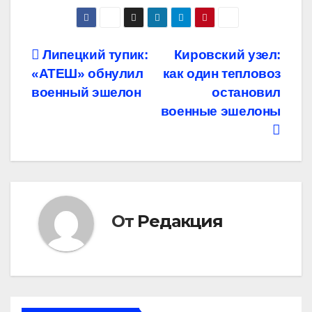
Навигация
Липецкий тупик:
Кировский узел:
«АТЕШ» обнулил
как один тепловоз
по
военный эшелон
остановил
записям
военные эшелоны
От
Редакция