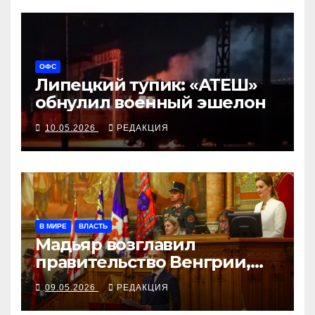
ОФС
Липецкий тупик: «АТЕШ»
обнулил военный эшелон
10.05.2026
РЕДАКЦИЯ
В МИРЕ
ВЛАСТЬ
Мадьяр возглавил
правительство Венгрии,
Орбан не пришёл на
09.05.2026
РЕДАКЦИЯ
заседание