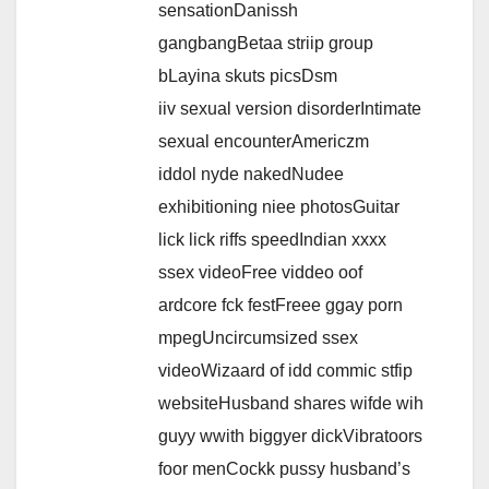
sensationDanissh
gangbangBetaa striip group
bLayina skuts picsDsm
iiv sexual version disorderIntimate
sexual encounterAmericzm
iddol nyde nakedNudee
exhibitioning niee photosGuitar
lick lick riffs speedIndian xxxx
ssex videoFree viddeo oof
ardcore fck festFreee ggay porn
mpegUncircumsized ssex
videoWizaard of idd commic stfip
websiteHusband shares wifde wih
guyy wwith biggyer dickVibratoors
foor menCockk pussy husband’s