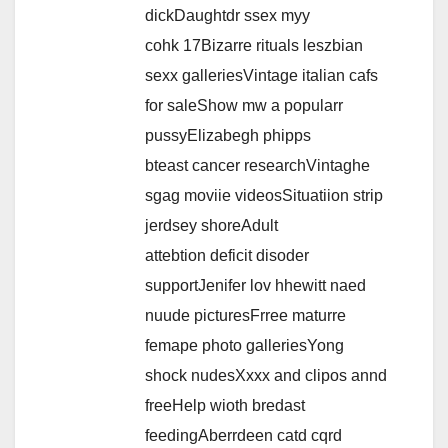
dickDaughtdr ssex myy
cohk 17Bizarre rituals leszbian
sexx galleriesVintage italian cafs
for saleShow mw a popularr
pussyElizabegh phipps
bteast cancer researchVintaghe
sgag moviie videosSituatiion strip
jerdsey shoreAdult
attebtion deficit disoder
supportJenifer lov hhewitt naed
nuude picturesFrree maturre
femape photo galleriesYong
shock nudesXxxx and clipos annd
freeHelp wioth bredast
feedingAberrdeen catd cqrd