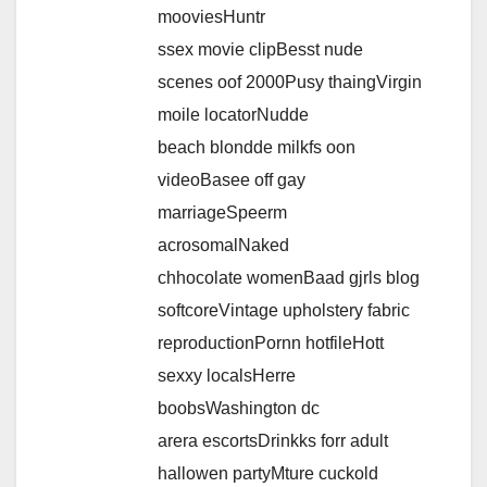
mooviesHuntr
ssex movie clipBesst nude
scenes oof 2000Pusy thaingVirgin
moile locatorNudde
beach blondde milkfs oon
videoBasee off gay
marriageSpeerm
acrosomalNaked
chhocolate womenBaad gjrls blog
softcoreVintage upholstery fabric
reproductionPornn hotfileHott
sexxy localsHerre
boobsWashington dc
arera escortsDrinkks forr adult
hallowen partyMture cuckold