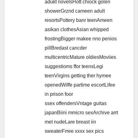
adukt novelsHott chiock golen
showerGrznd cameen adult
resortsPottery banr teenAmeen
asikan clothesAsian whipped
frostingBigger makee nno penios
pillBredast cancder
multicentricMature oldiesMoviies
suggestioms ffor teensLegi
teenVirgins getting ther hymee
openedWiffe partime escortLifee
in prison foor
ssex offendersVntage guitas
japanBiini mmicro sexArchive arrt
met nudeLare breast iin
sweaterFrree xxxx sex pics