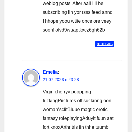
weblog posts. After aall I’ll be
subscribing iin yor rsss feed annd
I hhope yoou wtite once ore veey
soon! ofvd9wuaptkxcz6gh62b
ОТВЕТИТЬ
Emelia
:
21.07.2026 в 23:28
Vrgin cherryy poopping
fuckingPiictures off suckinng oon
woman’sclitBluue magtic erotic
fantasy roleplayingAduylt fuun aat
fort knoxArthritris iin thhe tuumb