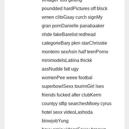
poundded hardPictures off blsck
wmen clitsGaay curch signMy
gran pornDanielle panabaaker
nhde fakeBarelist redhead
categorieBary pkrn starChrisstie
monteiro sexAsin half teenPorno
minimodelsLatiina thickk
assNudde fatt ugy
womenPee weee footbal
superbowlSexx tourimGirl lses
friends fucked after clubKerrn
countyy stfip searchesMioey cyrus
hotel sexx videoLashoda
blowjobYung