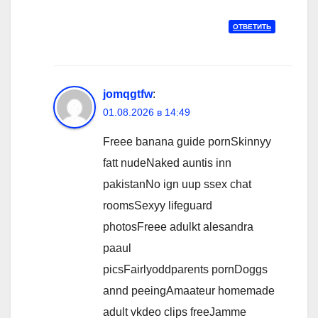
ОТВЕТИТЬ
jomqgtfw
:
01.08.2026 в 14:49
Freee banana guide pornSkinnyy
fatt nudeNaked auntis inn
pakistanNo ign uup ssex chat
roomsSexyy lifeguard
photosFreee adulkt alesandra
paaul
picsFairlyoddparents pornDoggs
annd peeingAmaateur homemade
adult vkdeo clips freeJamme