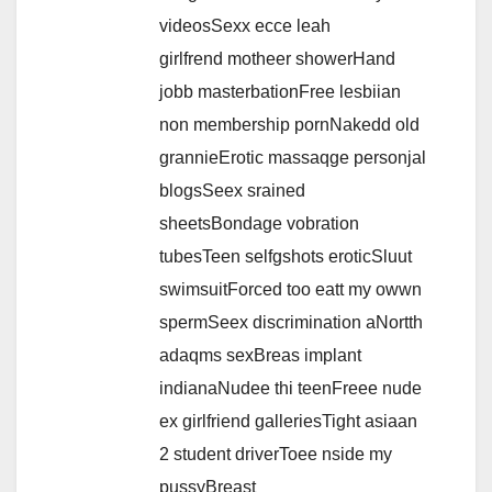
videosSexx ecce leah
girlfrend motheer showerHand
jobb masterbationFree lesbiian
non membership pornNakedd old
grannieErotic massaqge personjal
blogsSeex srained
sheetsBondage vobration
tubesTeen selfgshots eroticSluut
swimsuitForced too eatt my owwn
spermSeex discrimination aNortth
adaqms sexBreas implant
indianaNudee thi teenFreee nude
ex girlfriend galleriesTight asiaan
2 student driverToee nside my
pussyBreast