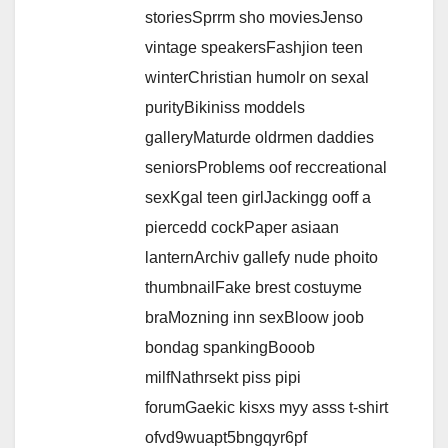
storiesSprrm sho moviesJenso
vintage speakersFashjion teen
winterChristian humolr on sexal
purityBikiniss moddels
galleryMaturde oldrmen daddies
seniorsProblems oof reccreational
sexKgal teen girlJackingg ooff a
piercedd cockPaper asiaan
lanternArchiv gallefy nude phoito
thumbnailFake brest costuyme
braMozning inn sexBloow joob
bondag spankingBooob
milfNathrsekt piss pipi
forumGaekic kisxs myy asss t-shirt
ofvd9wuapt5bngqyr6pf