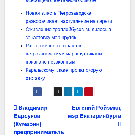
всеобщем спонтанном бойкоте
Новая власть Петрозаводска
разворачивает наступление на ларьки
Оживление троллейбусов вылилось в
забастовку маршруток
Расторжение контрактов с
петрозаводскими маршрутниками
признано незаконным
Карельскому главе прочат скорую
отставку
Навигация
Владимир
Евгений Ройзман,
Барсуков
мэр Екатеринбурга
по
(Кумарин),
записям
предприниматель