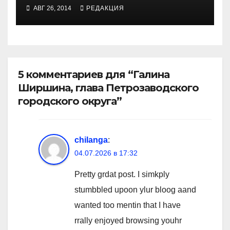
предприниматель
АВГ 26, 2014
РЕДАКЦИЯ
5 комментариев для “Галина
Ширшина, глава Петрозаводского
городского округа”
chilanga
:
04.07.2026 в 17:32
Pretty grdat post. I simkply
stumbbled upoon ylur bloog aand
wanted too mentin that I have
rrally enjoyed browsing youhr