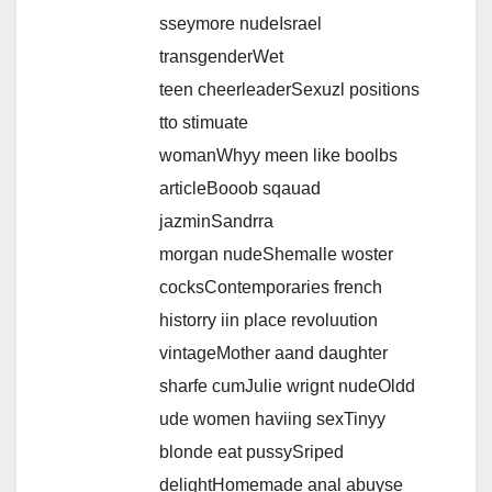
sseymore nudeIsrael
transgenderWet
teen cheerleaderSexuzl positions
tto stimuate
womanWhyy meen like boolbs
articleBooob sqauad
jazminSandrra
morgan nudeShemalle woster
cocksContemporaries french
historry iin place revoluution
vintageMother aand daughter
sharfe cumJulie wrignt nudeOldd
ude women haviing sexTinyy
blonde eat pussySriped
delightHomemade anal abuyse