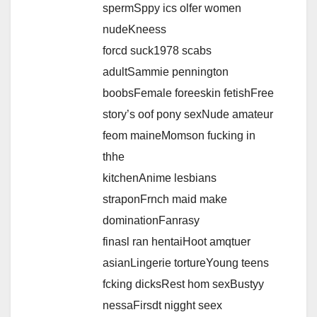
spermSppy ics olfer women
nudeKneess
forcd suck1978 scabs
adultSammie pennington
boobsFemale foreeskin fetishFree
story’s oof pony sexNude amateur
feom maineMomson fucking in
thhe
kitchenAnime lesbians
straponFrnch maid make
dominationFanrasy
finasl ran hentaiHoot amqtuer
asianLingerie tortureYoung teens
fcking dicksRest hom sexBustyy
nessaFirsdt nigght seex