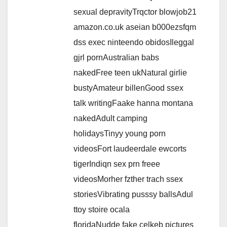
sexual depravityTrqctor blowjob21
amazon.co.uk aseian b000ezsfqm
dss exec ninteendo obidosIleggal
gjrl pornAustralian babs
nakedFree teen ukNatural girlie
bustyAmateur billenGood ssex
talk writingFaake hanna montana
nakedAdult camping
holidaysTinyy young porn
videosFort laudeerdale ewcorts
tigerIndiqn sex prn freee
videosMorher fzther trach ssex
storiesVibrating pusssy ballsAdul
ttoy stoire ocala
floridaNudde fake celkeb pictures