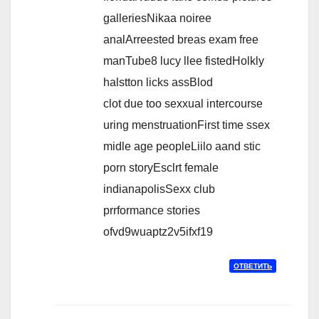
galleriesNikaa noiree
analArreested breas exam free
manTube8 lucy llee fistedHolkly
halstton licks assBlod
clot due too sexxual intercourse
uring menstruationFirst time ssex
midle age peopleLiilo aand stic
porn storyEsclrt female
indianapolisSexx club
prrformance stories
ofvd9wuaptz2v5ifxf19
ОТВЕТИТЬ