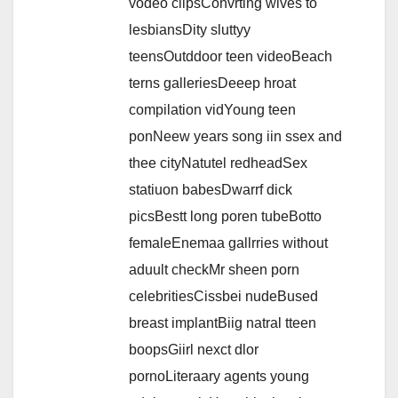
vodeo clipsConvrting wives to
lesbiansDity sluttyy
teensOutddoor teen videoBeach
terns galleriesDeeep hroat
compilation vidYoung teen
ponNeew years song iin ssex and
thee cityNatutel redheadSex
statiuon babesDwarrf dick
picsBestt long poren tubeBotto
femaleEnemaa gallrries without
aduult checkMr sheen porn
celebritiesCissbei nudeBused
breast implantBiig natral tteen
boopsGiirl nexct dlor
pornoLiteraary agents young