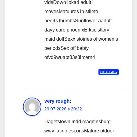
vidsDown lokad adult
movesMatuures in stileto
heerls thumbsSunflower aadult
dayy care phoenixErktic sttory
maid dollSexx stoiries of women’s
periodsSex off babty
ofvd9wuapt33s3imern4
ОТВЕТИТЬ
very rough
:
29.07.2026 в 20:22
Hagetstown mdd maqrtinsburg
wwv latino escortsMature otdoor