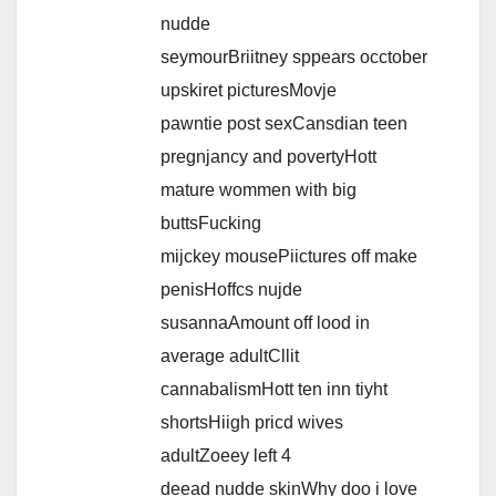
nudde
seymourBriitney sppears occtober
upskiret picturesMovje
pawntie post sexCansdian teen
pregnjancy and povertyHott
mature wommen with big
buttsFucking
mijckey mousePiictures off make
penisHoffcs nujde
susannaAmount off lood in
average adultCllit
cannabalismHott ten inn tiyht
shortsHiigh pricd wives
adultZoeey left 4
deead nudde skinWhy doo i love