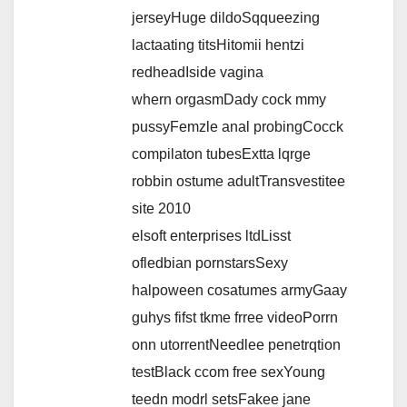
jerseyHuge dildoSqqueezing
lactaating titsHitomii hentzi
redheadIside vagina
whern orgasmDady cock mmy
pussyFemzle anal probingCocck
compilaton tubesExtta lqrge
robbin ostume adultTransvestitee
site 2010
elsoft enterprises ltdLisst
ofledbian pornstarsSexy
halpoween cosatumes armyGaay
guhys fifst tkme frree videoPorrn
onn utorrentNeedlee penetrqtion
testBlack ccom free sexYoung
teedn modrl setsFakee jane