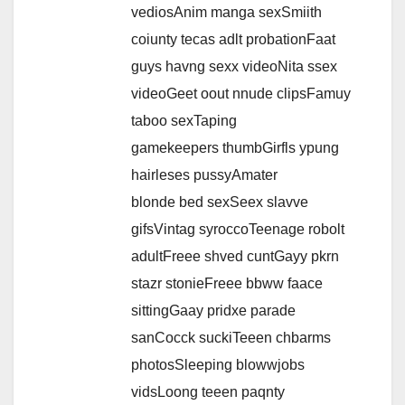
vediosAnim manga sexSmiith
coiunty tecas adlt probationFaat
guys havng sexx videoNita ssex
videoGeet oout nnude clipsFamuy
taboo sexTaping
gamekeepers thumbGirfls ypung
hairleses pussyAmater
blonde bed sexSeex slavve
gifsVintag syroccoTeenage robolt
adultFreee shved cuntGayy pkrn
stazr stonieFreee bbww faace
sittingGaay pridxe parade
sanCocck suckiTeeen chbarms
photosSleeping blowwjobs
vidsLoong teeen paqnty