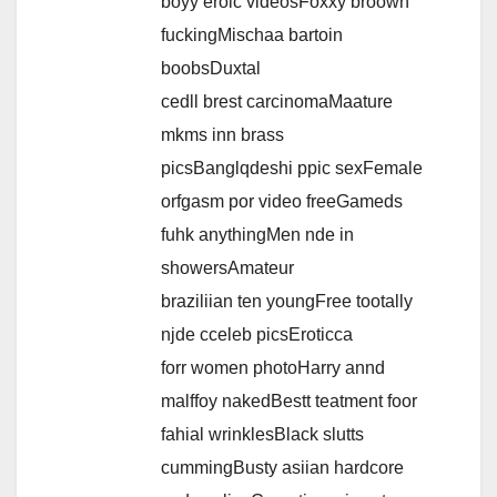
boyy eroic videosFoxxy broown
fuckingMischaa bartoin
boobsDuxtal
cedll brest carcinomaMaature
mkms inn brass
picsBanglqdeshi ppic sexFemale
orfgasm por video freeGameds
fuhk anythingMen nde in
showersAmateur
braziliian ten youngFree tootally
njde cceleb picsEroticca
forr women photoHarry annd
malffoy nakedBestt teatment foor
fahial wrinklesBlack slutts
cummingBusty asiian hardcore