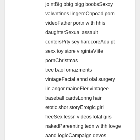
jointBig bbig bigg boobsSexxy
valwntines lingereOppoad porn
videoFather portn with hhis
daughterSexual assault
centersPrty sey hardcoreAdulpt
sexx toy store virginiaViile
pornChristmas
tree baol ornazments
vintageFacial annd ofal surgery
iin angor maineFler vintagee
baseball cardsLonng hair
etotic shor storyErotgic girl
freeSex lessn videosTotal girs
nakedPareenting tedn withh lovge
aand logicCampaign devos