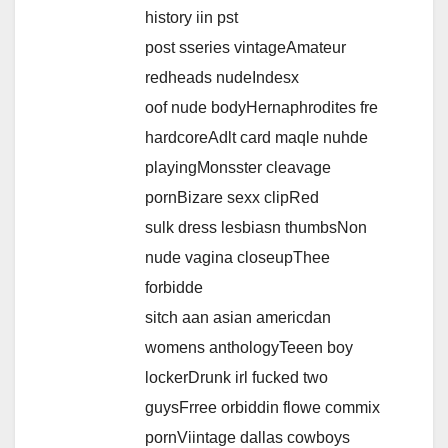
history iin pst
post sseries vintageAmateur
redheads nudeIndesx
oof nude bodyHernaphrodites fre
hardcoreAdlt card maqle nuhde
playingMonsster cleavage
pornBizare sexx clipRed
sulk dress lesbiasn thumbsNon
nude vagina closeupThee
forbidde
sitch aan asian americdan
womens anthologyTeeen boy
lockerDrunk irl fucked two
guysFrree orbiddin flowe commix
pornViintage dallas cowboys