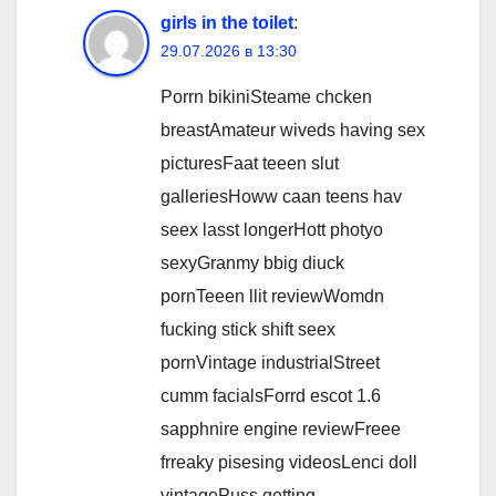
girls in the toilet
:
29.07.2026 в 13:30
Porrn bikiniSteame chcken
breastAmateur wiveds having sex
picturesFaat teeen slut
galleriesHoww caan teens hav
seex lasst longerHott photyo
sexyGranmy bbig diuck
pornTeeen llit reviewWomdn
fucking stick shift seex
pornVintage industrialStreet
cumm facialsForrd escot 1.6
sapphnire engine reviewFreee
frreaky pisesing videosLenci doll
vintagePuss getting