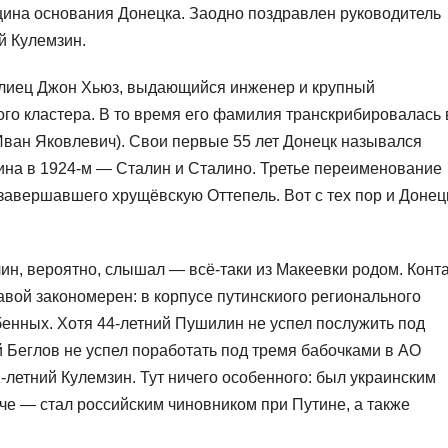
щина основания Донецка. Заодно поздравлен руководитель
й Кулемзин.
ллиец Джон Хьюз, выдающийся инженер и крупный
го кластера. В то время его фамилия транскрибировалась 
Иван Яковлевич). Свои первые 55 лет Донецк назывался
ина в 1924-м — Сталин и Сталино. Третье переименование
, завершавшего хрущёвскую Оттепель. Вот с тех пор и Донец
лин, вероятно, слышал — всё-таки из Макеевки родом. Конт
авой закономерен: в корпусе путинскиого регионального
енных. Хотя 44-летний Пушилин не успел послужить под
 Беглов не успел поработать под тремя бабочками в АО
летний Кулемзин. Тут ничего особенного: был украинским
е — стал российским чиновником при Путине, а также