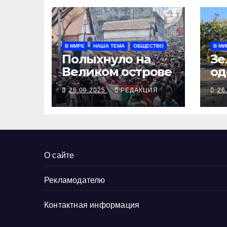
В МИРЕ
НАША ТЕМА
ОБЩЕСТВО
В МИ
Полыхнуло на
Зе
Великом острове
од
вы
26.09.2025
РЕДАКЦИЯ
26
Тр
за
До
ру
О сайте
Рекламодателю
Контактная информация