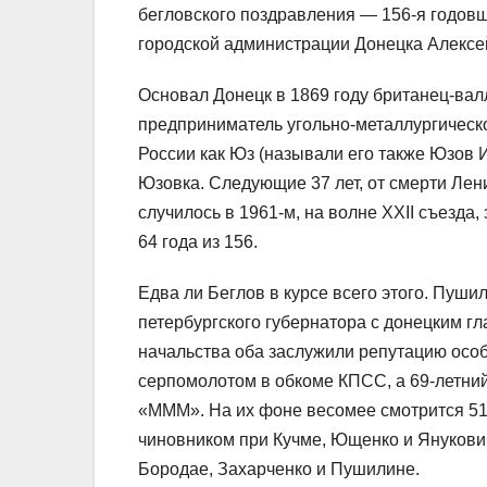
бегловского поздравления — 156-я годов
городской администрации Донецка Алексе
Основал Донецк в 1869 году британец-ва
предприниматель угольно-металлургическо
России как Юз (называли его также Юзов 
Юзовка. Следующие 37 лет, от смерти Лен
случилось в 1961-м, на волне XXII съезда
64 года из 156.
Едва ли Беглов в курсе всего этого. Пуши
петербургского губернатора с донецким гл
начальства оба заслужили репутацию особ
серпомолотом в обкоме КПСС, а 69-летний
«МММ». На их фоне весомее смотрится 51-
чиновником при Кучме, Ющенко и Янукович
Бородае, Захарченко и Пушилине.