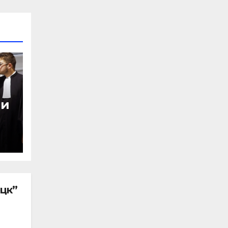
ии
ецк”