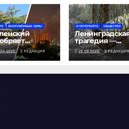
РЕ
ВООРУЖЁННЫЕ СИЛЫ
В ПЕТЕРБУРГЕ
ОБЩЕСТВО
ленский
Ленинградска
обряет
трагедия —
ступления
серия смертей
.09.2025
РЕДАКЦИЯ
26.09.2025
РЕДАКЦИ
ампа, ВСУ
алкосуррогата
крыли
бропольский
беж