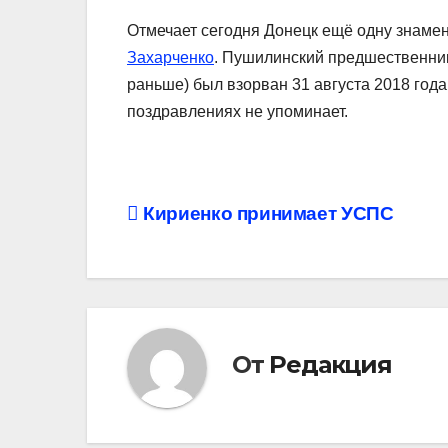
Отмечает сегодня Донецк ещё одну знаме
Захарченко
. Пушилинский предшественник
раньше) был взорван 31 августа 2018 года
поздравлениях не упоминает.
Навигация
Кириенко принимает УСПС
по
записям
От
Редакция