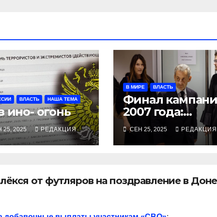
В МИРЕ
ВЛАСТЬ
Финал кампан
ССИИ
ВЛАСТЬ
НАША ТЕМА
з ино- огонь
2007 года:
Саркози — ещё
 25, 2025
РЕДАКЦИЯ
СЕН 25, 2025
РЕДАКЦИЯ
пять лет срока
лёкся от футляров на поздравление в Дон
на добавочные выплаты участникам «СВО»
: