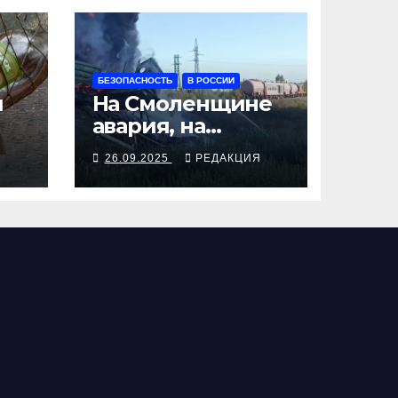
БЕЗОПАСНОСТЬ
В РОССИИ
я
На Смоленщине
авария, на
 от
Псковщине
Я
26.09.2025
РЕДАКЦИЯ
взрыв