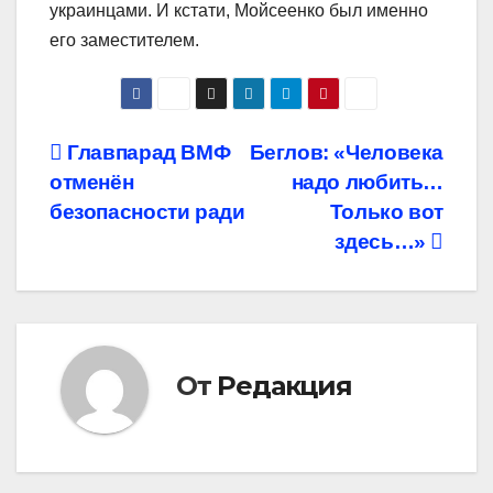
украинцами. И кстати, Мойсеенко был именно
его заместителем.
Навигация
Главпарад ВМФ
Беглов: «Человека
отменён
надо любить…
по
безопасности ради
Только вот
записям
здесь…»
От
Редакция