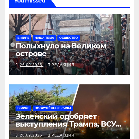
You missed
В МИРЕ
НАША ТЕМА
ОБЩЕСТВО
Полыхнуло на Великом
острове
26.09.2025
РЕДАКЦИЯ
В МИРЕ
ВООРУЖЁННЫЕ СИЛЫ
Зеленский одобряет
выступления Трампа, ВСУ
закрыли Добропольский
26.09.2025
РЕДАКЦИЯ