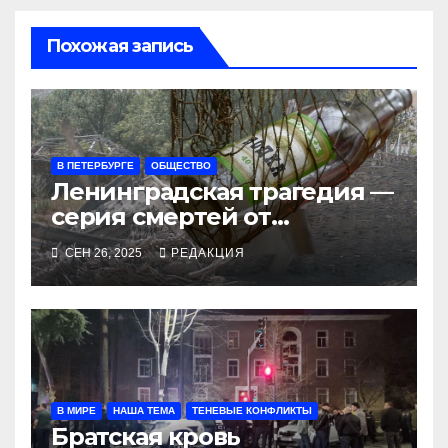
Похожая запись
В ПЕТЕРБУРГЕ
ОБЩЕСТВО
Ленинградская трагедия —
серия смертей от
алкосуррогата
СЕН 26, 2025
РЕДАКЦИЯ
В МИРЕ
НАША ТЕМА
ТЕНЕВЫЕ КОНФЛИКТЫ
Братская кровь