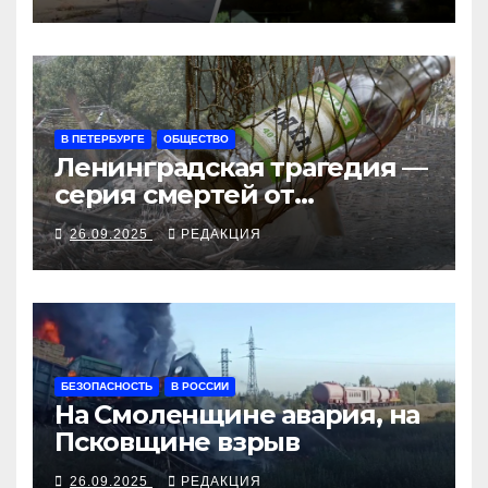
рубеж
В ПЕТЕРБУРГЕ
ОБЩЕСТВО
Ленинградская трагедия —
серия смертей от
алкосуррогата
26.09.2025
РЕДАКЦИЯ
БЕЗОПАСНОСТЬ
В РОССИИ
На Смоленщине авария, на
Псковщине взрыв
26.09.2025
РЕДАКЦИЯ