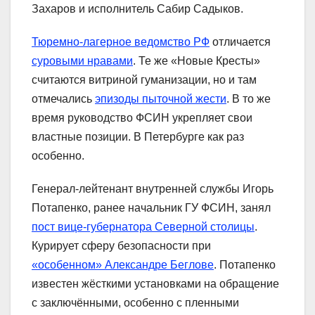
Захаров и исполнитель Сабир Садыков.
Тюремно-лагерное ведомство РФ
отличается
суровыми нравами
. Те же «Новые Кресты»
считаются витриной гуманизации, но и там
отмечались
эпизоды пыточной жести
. В то же
время руководство ФСИН укрепляет свои
властные позиции. В Петербурге как раз
особенно.
Генерал-лейтенант внутренней службы Игорь
Потапенко, ранее начальник ГУ ФСИН, занял
пост вице-губернатора Северной столицы
.
Курирует сферу безопасности при
«особенном» Александре Беглове
. Потапенко
известен жёсткими установками на обращение
с заключёнными, особенно с пленными