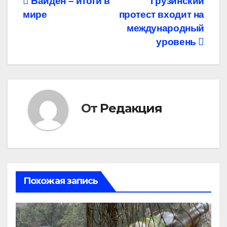
Навигация
Байден – итоги в
Грузинский
мире
протест входит на
по
международный
записям
уровень
От
Редакция
Похожая запись