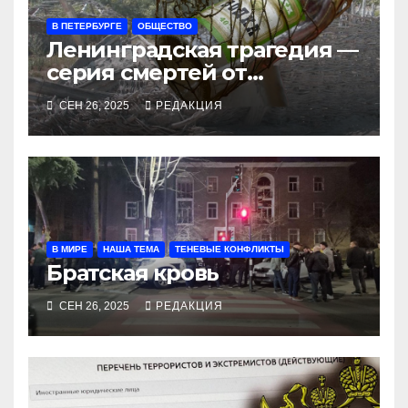
В ПЕТЕРБУРГЕ
ОБЩЕСТВО
Ленинградская трагедия —
серия смертей от
алкосуррогата
СЕН 26, 2025
РЕДАКЦИЯ
В МИРЕ
НАША ТЕМА
ТЕНЕВЫЕ КОНФЛИКТЫ
Братская кровь
СЕН 26, 2025
РЕДАКЦИЯ