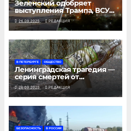
Зеленский одобряет
выступления Трампа, ВСУ
закрыли Добропольский
26.09.2025
РЕДАКЦИЯ
рубеж
В ПЕТЕРБУРГЕ
ОБЩЕСТВО
Ленинградская трагедия —
серия смертей от
алкосуррогата
26.09.2025
РЕДАКЦИЯ
БЕЗОПАСНОСТЬ
В РОССИИ