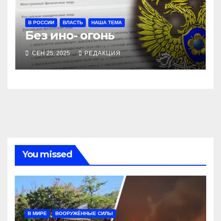
В РОССИИ
ВЛАСТЬ
НАША ТЕМА
Без ино- огонь
СЕН 25, 2025
РЕДАКЦИЯ
You missed
В МИРЕ
ВООРУЖЁННЫЕ СИЛЫ