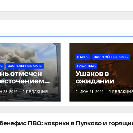
В МИРЕ
ВООРУЖЁННЫЕ СИЛЫ
РЕ
ВООРУЖЁННЫЕ СИЛЫ
НАША ТЕМА
нь отмечен
Ушаков в
есточением
ожидании
ёв по всему
 23, 2026
РЕДАКЦИЯ
ИЮН 21, 2026
РЕДАКЦИ
онту
 бенефис ПВО: коврики в Пулково и горящи