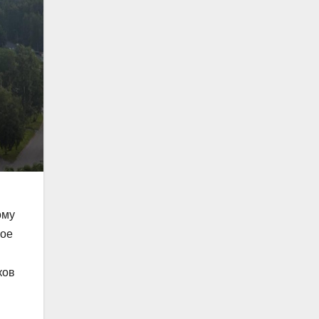
в
ому
кое
ков