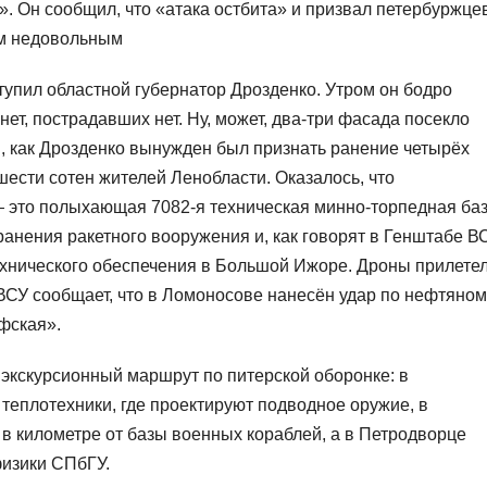
». Он сообщил, что «атака остбита» и призвал петербуржце
ым недовольным
тупил областной губернатор Дрозденко. Утром он бодро
ет, пострадавших нет. Ну, может, два-три фасада посекло
в, как Дрозденко вынужден был признать ранение четырёх
ести сотен жителей Ленобласти. Оказалось, что
 это полыхающая 7082-я техническая минно-торпедная ба
хранения ракетного вооружения и, как говорят в Генштабе ВС
хнического обеспечения в Большой Ижоре. Дроны прилете
 ВСУ сообщает, что в Ломоносове нанесён удар по нефтяном
фская».
экскурсионный маршрут по питерской оборонке: в
еплотехники, где проектируют подводное оружие, в
 в километре от базы военных кораблей, а в Петродворце
изики СПбГУ.