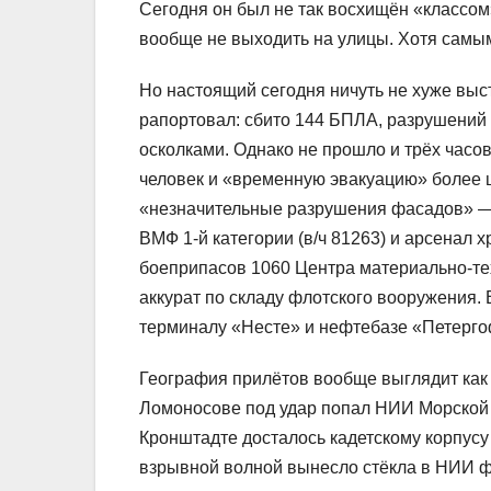
Сегодня он был не так восхищён «классом
вообще не выходить на улицы. Хотя сам
Но настоящий сегодня ничуть не хуже выс
рапортовал: сбито 144 БПЛА, разрушений н
осколками. Однако не прошло и трёх часо
человек и «временную эвакуацию» более ш
«незначительные разрушения фасадов» —
ВМФ 1-й категории (в/ч 81263) и арсенал 
боеприпасов 1060 Центра материально-те
аккурат по складу флотского вооружения.
терминалу «Несте» и нефтебазе «Петерго
География прилётов вообще выглядит как 
Ломоносове под удар попал НИИ Морской т
Кронштадте досталось кадетскому корпусу
взрывной волной вынесло стёкла в НИИ ф