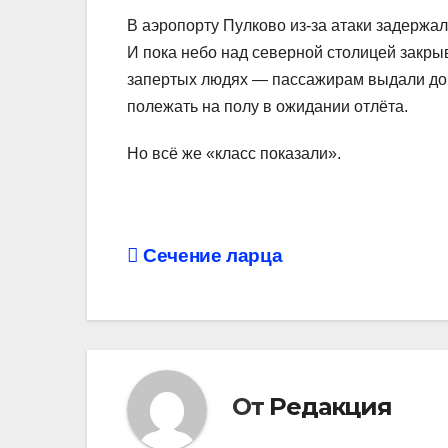
В аэропорту Пулково из-за атаки задержал
И пока небо над северной столицей закры
запертых людях — пассажирам выдали доп
полежать на полу в ожидании отлёта.
Но всё же «класс показали».
Навигация
Сечение ларца
по
записям
От
Редакция