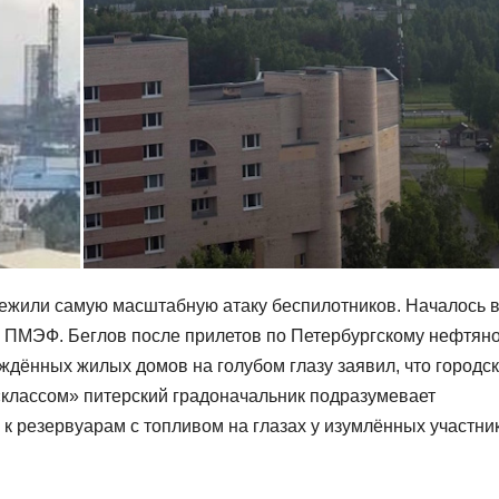
режили самую масштабную атаку беспилотников. Началось 
о ПМЭФ. Беглов после прилетов по Петербургскому нефтян
ждённых жилых домов на голубом глазу заявил, что городс
«классом» питерский градоначальник подразумевает
к резервуарам с топливом на глазах у изумлённых участни