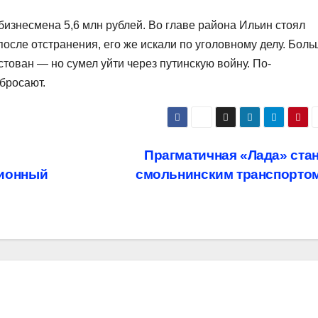
бизнесмена 5,6 млн рублей. Во главе района Ильин стоял
 после отстранения, его же искали по уголовному делу. Бол
стован — но сумел уйти через путинскую войну. По-
бросают.
Прагматичная «Лада» ста
ционный
смольнинским транспорто