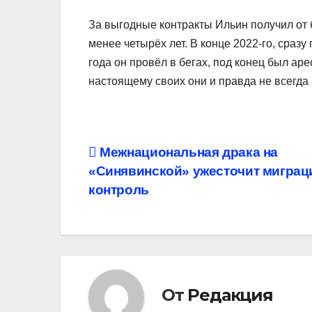
За выгодные контракты Ильин получил от 
менее четырёх лет. В конце 2022-го, сразу
года он провёл в бегах, под конец был аре
настоящему своих они и правда не всегда 
Навигация
Межнациональная драка на
«Синявинской» ужесточит мигра
по
контроль
записям
От
Редакция