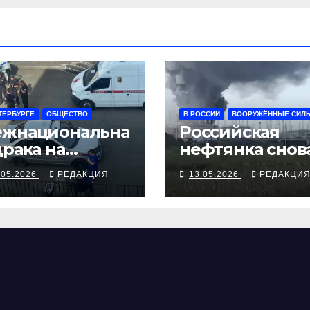
ТЕРБУРГЕ
ОБЩЕСТВО
В РОССИИ
ВООРУЖЁННЫЕ СИЛ
жнациональна
Российская
драка на
нефтянка снова
инявинской»
огне
.05.2026
РЕДАКЦИЯ
13.05.2026
РЕДАКЦИ
есточит
грационный
нтроль