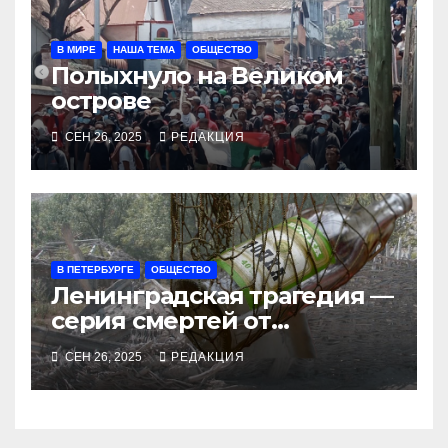
В МИРЕ
НАША ТЕМА
ОБЩЕСТВО
Полыхнуло на Великом
острове
СЕН 26, 2025
РЕДАКЦИЯ
В ПЕТЕРБУРГЕ
ОБЩЕСТВО
Ленинградская трагедия —
серия смертей от
алкосуррогата
СЕН 26, 2025
РЕДАКЦИЯ