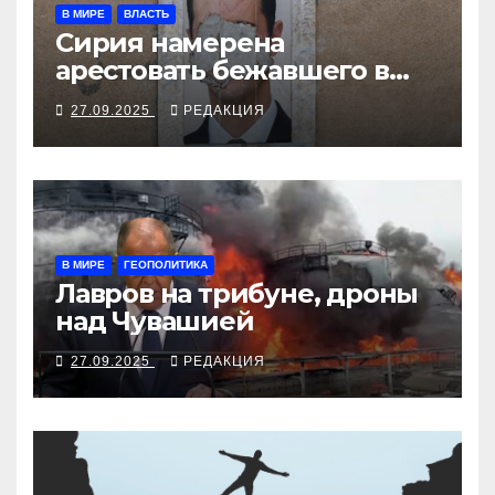
В МИРЕ
ВЛАСТЬ
Сирия намерена
арестовать бежавшего в
Москву экс-диктатора
27.09.2025
РЕДАКЦИЯ
В МИРЕ
ГЕОПОЛИТИКА
Лавров на трибуне, дроны
над Чувашией
27.09.2025
РЕДАКЦИЯ