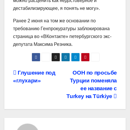
можно расценить как недостоверное и
дестабилизирующее, я понять не могу».
Ранее 2 июня на том же основании по
требованию Генпрокуратуры заблокирована
страница во «ВКонтакте» петербургского экс-
депутата Максима Резника.
Навигация
Глушение под
ООН по просьбе
«глухари»
Турции поменяла
по
ее название с
записям
Turkey на Türkiye