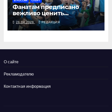
В РОССИИ
СПОРТ
Фанатам предписано
вежливо ценить
социальные группы
26.04.2026
РЕДАКЦИЯ
О сайте
Рекламодателю
Контактная информация