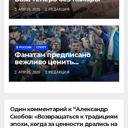
АПР 26, 2026
РЕДАКЦИЯ
В РОССИИ
СПОРТ
Фанатам предписано
вежливо ценить
социальные группы
АПР 26, 2026
РЕДАКЦИЯ
Один комментарий к “Александр
Скобов: «Возвращаться к традициям
эпохи, когда за ценности дрались на