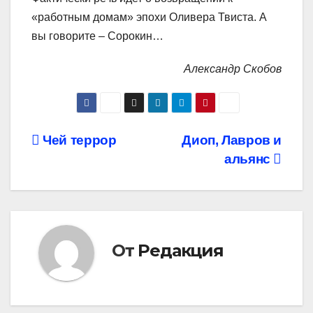
«работным домам» эпохи Оливера Твиста. А
вы говорите – Сорокин…
Александр Скобов
Навигация
Чей террор
Диоп, Лавров и
альянс
по
записям
От
Редакция