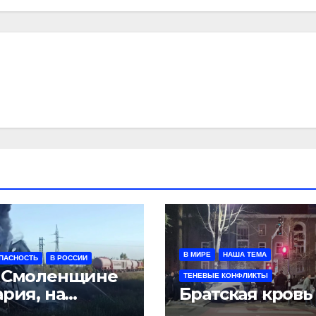
В МИРЕ
НАША ТЕМА
ПАСНОСТЬ
В РОССИИ
 Смоленщине
ТЕНЕВЫЕ КОНФЛИКТЫ
ария, на
Братская кровь
ковщине