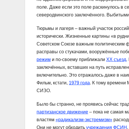
поле. Даже если это поле раскинулось в 
северодвинского заключённого. Выбитыми
Тюрьмы и лагеря – важный участок россий
исторически. Жизненные картины «в рудн
Советском Союзе важным политическим ф
расправы со стукачами, вооружённые побе
режим
и по-своему приближали
ХХ съезд
.
заключённых, вставших на путь исправле
включительно. Это отражалось даже в на
Фильм, кстати,
1979 года
. К тому времени
СИЗО.
Было бы странно, не проявись сейчас тр
партизанское движение
– пока не самая м
властям
«радикализм-экстремизм»
расходи
Они не могут обходить
учреждения ФСИН