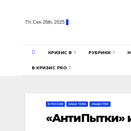
Перейти
к
содержанию
Пт. Сен 26th, 2025
КРИЗИС В
РУБРИКИ
Н
В КРИЗИС PRO
В РОССИИ
НАША ТЕМА
ОБЩЕСТВО
«АнтиПытки» и