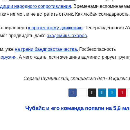
адиции народного сопротивления
. Временами вспоминаемы
тки» не могли не встретить отклик. Как любая солидарность.
 приравнено
к протестному движению
. Теперь идеология А
 мог предвидеть даже
академик Сахаров
.
ом, уже
на грани бандповстанчества
. Госбезопасность
 оружия
. А чего ждать, если женщина администрирует групп
Сергей Шумильский, специально для «В кризис.
Чубайс и его команда попали на 5,6 м