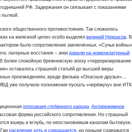
сегодняшней РФ. Задержания он связывает с показаниями
 пыткой.
ского общественного противостояния. Так сложилось
иках на железной цепи» особо выделял
великий Некрасов
. В
актором было сопротивление заключённых. «Сучьи войны»
ги, лагерные восстания – зеки
давили на номенклатурный
 В более спокойную брежневскую эпоху «терроризирование
ния» оставалось страшной статьёй до высшей меры
ивных произведениях, вроде фильма «Опасные друзья»…
 МВД уже получило полномочия пускать «черёмуху» вне ИТК
адиционная
оппозиция глубинного народа
.
Антирежимное
ассовая форма российского сопротивления. Но страшный
тся вширь и вглубь, по неостановимым каналам бытовухи.
. Где
население хоть и сокращается
, но поныне содержатся