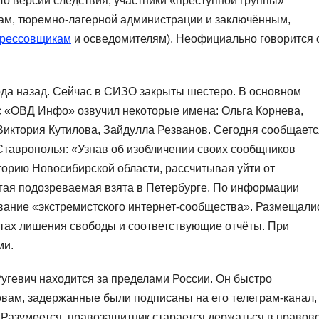
о версии следствия, участники «преступной группы»
ам, тюремно-лагерной администрации и заключённым,
прессовщикам
и осведомителям). Неофициально говорится 
да назад. Сейчас в СИЗО закрыты шестеро. В основном
 «ОВД Инфо» озвучил некоторые имена: Ольга Корнева,
иктория Кутилова, Зайдулла Резванов. Сегодня сообщаетс
таврополья: «Узнав об изобличении своих сообщников
торию Новосибирской области, рассчитывая уйти от
угая подозреваемая взята в Петербурге. По информации
вание «экстремистского интернет-сообщества». Размещали
тах лишения свободы и соответствующие отчёты. При
ми.
угевич находится за пределами России. Он быстро
овам, задержанные были подписаны на его телеграм-канал,
 Разумеется, правозащитник старается держаться в правов