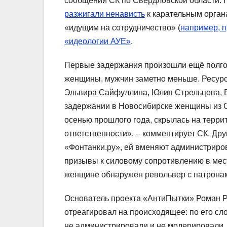
сообщении СК по Свердловской области. П
разжигали ненависть
к карательным орган
«идущим на сотрудничество» (
например, 
«идеологии АУЕ»
.
Первые задержания произошли ещё полго
женщины, мужчин заметно меньше. Ресурс
Эльвира Сайфуллина, Юлия Стрельцова, В
задержании в Новосибирске женщины из С
осенью прошлого года, скрылась на терри
ответственности», – комментирует СК. Др
«Фонтанки.ру», ей вменяют администриро
призывы к силовому сопротивлению в мес
женщине обнаружен револьвер с патрона
Основатель проекта «АнтиПытки» Роман Р
отреагировал на происходящее: по его сл
не администрировали и не модерировали.